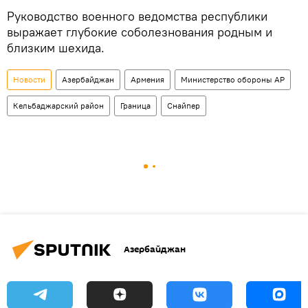
Руководство военного ведомства республики
выражает глубокие соболезнования родным и
близким шехида.
Новости
Азербайджан
Армения
Министерство обороны АР
Кельбаджарский район
Граница
Снайпер
Азербайджан