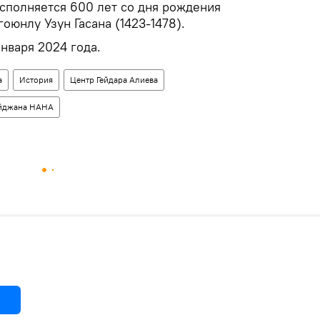
исполняется 600 лет со дня рождения
оюнлу Узун Гасана (1423-1478).
января 2024 года.
а
История
Центр Гейдара Алиева
айджана НАНА