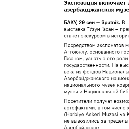
Экспозиция включает 
азербайджанских музее
БАКУ, 29 сен — Sputnik.
В 
выставка "Узун Гасан – пр
станет экскурсом в истор
Посредством экспонатов м
Аггоюнлу, основанного го
Гасаном, узнать о его рол
государственности. На вы
века из фондов Националь
Азербайджанского национа
национального музея ковр
музея и Национальной биб
Посетители получат возмо
артефактами, в том числе
(Harbiye Askeri Muzesi ve K
не вывозились за пределы
Азербайджане.