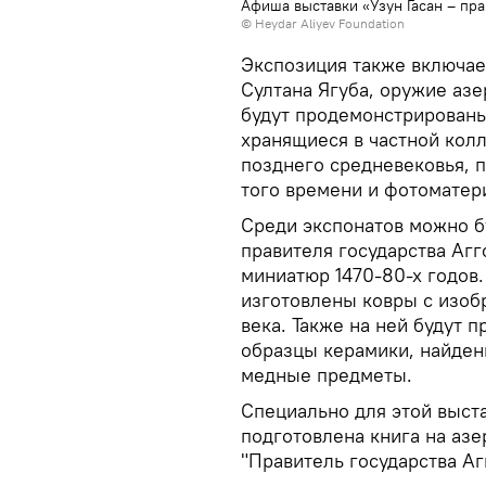
Афиша выставки «Узун Гасан – пр
© Heydar Aliyev Foundation
Экспозиция также включает
Султана Ягуба, оружие азе
будут продемонстрированы
хранящиеся в частной кол
позднего средневековья, 
того времени и фотоматер
Среди экспонатов можно б
правителя государства Агг
миниатюр 1470-80-х годов
изготовлены ковры с изо
века. Также на ней будут 
образцы керамики, найден
медные предметы.
Специально для этой выст
подготовлена книга на аз
"Правитель государства Аг