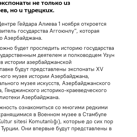
экспонаты не только из
в, но и турецких.
Центре Гейдара Алиева 1 ноября откроется
авитель государства Аггоюнлу", которая
ию Азербайджана.
ожно будет проследить историю государства
сударственным деятелем и полководцем Узун
и в истории азербайджанской
ставке будут представлены экспонаты XV
ного музея истории Азербайджана,
льного музея искусств, Азербайджанского
а, Гянджинского историко-краеведческого
лиотеки Азербайджана.
жность ознакомиться со многими редкими
 хранящимися в Военном музее в Стамбуле
ultur sitesi Komutanlığı), которые до сих пор
 Турции. Они впервые будут представлены в