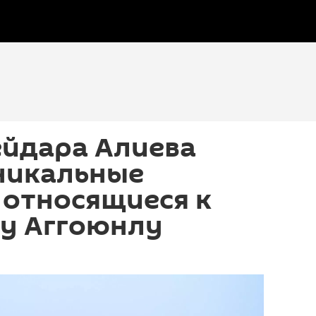
ейдара Алиева
никальные
 относящиеся к
ву Аггоюнлу