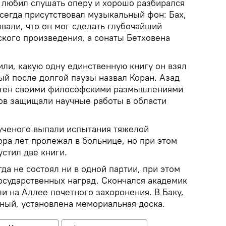
, любил слушать оперу и хорошо разбирался
всегда присутствовал музыкальный фон: Бах,
вали, что он мог сделать глубочайший
кого произведения, а сонаты Бетховена
ли, какую одну единственную книгу он взял
ый после долгой паузы назвал Коран. Азад
тен своими философскими размышлениями
иков защищали научные работы в области
ученого выпали испытания тяжелой
ра лет пролежал в больнице, но при этом
стил две книги.
а не состоял ни в одной партии, при этом
осударственных наград. Скончался академик
ли на Аллее почетного захоронения. В Баку,
еный, установлена мемориальная доска.