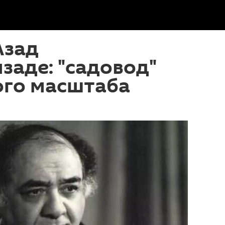
Азад
аде: "садовод"
ого масштаба