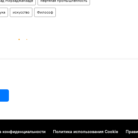
зад Мирзаджанзаде
нефтяная промышленность
ука
искусство
Философ
а конфиденциальности
Политика использования Cookie
Прави