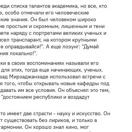
еди списка талантов академика, но все, кто
, особо отмечали его человеческие
ские знания. Он был человеком широко
ие простым и скромным, лишенным и тени
нете наряду с портретами великих ученых и
исел транспарант, на котором крупными
е оправдывайся!". А еще лозунг: "Думай
ния локально!".
ки в своих воспоминаниях называли его
 для этих, тогда еще начинающих, ученых.
Азад Мирзаджанзаде использовал встречи с
я того, чтобы открывать новые кафедры под
давать им все условия. Он объяснял это тем,
 "достоянием республики и воздадут
то имеет две страсти - науку и искусство. Он
т существовать без лириков, и только в
гармонии. Он хорошо знал кино, мог