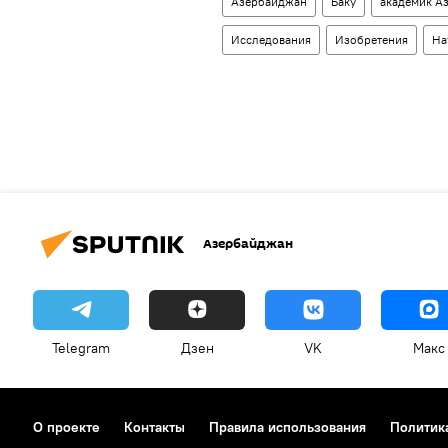
Азербайджан
Баку
академик А
Исследования
Изобретения
На
Азербайджан
Telegram
Дзен
VK
Макс
О проекте
Контакты
Правила использования
Политик