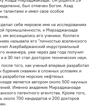
ку Азада Мирзаджанзаде. Он родился 29
пределенно, был отмечен Богом. Азад
 талантами и имел свое особое
емле.
делал себе мировое имя на исследованиях
ной промышленности, к Мирзаджанзаде
, им восхищались его ученики. Коллеги
аниях называли его "личностью вселенского
кончил Азербайджанский индустриальный
го инженера, уже через два года получил
 а в 30 лет стал доктором технических наук.
 после того, как ученый впервые разработал
 бурения скважин в сложных условиях и
в разработке морских нефтяных
заде является автором около 500 научных
тений. Именно академик Мирзаджанзаде
нского патентного агентства. Кроме того,
ь около 700 кандидатов и 200 докторов
ран.