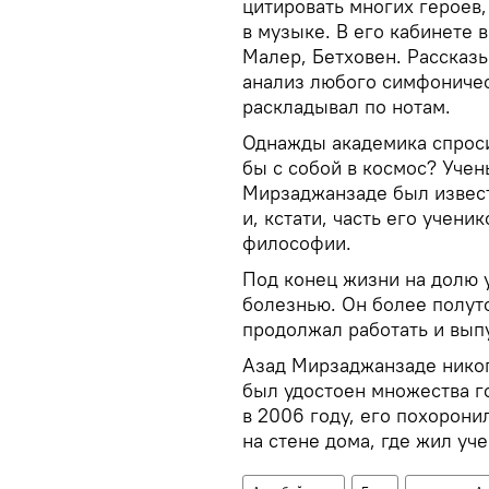
цитировать многих героев
в музыке. В его кабинете 
Малер, Бетховен. Рассказы
анализ любого симфоничес
раскладывал по нотам.
Однажды академика спроси
бы с собой в космос? Учен
Мирзаджанзаде был извес
и, кстати, часть его учен
философии.
Под конец жизни на долю 
болезнью. Он более полуто
продолжал работать и выпу
Азад Мирзаджанзаде никогд
был удостоен множества г
в 2006 году, его похорони
на стене дома, где жил уч