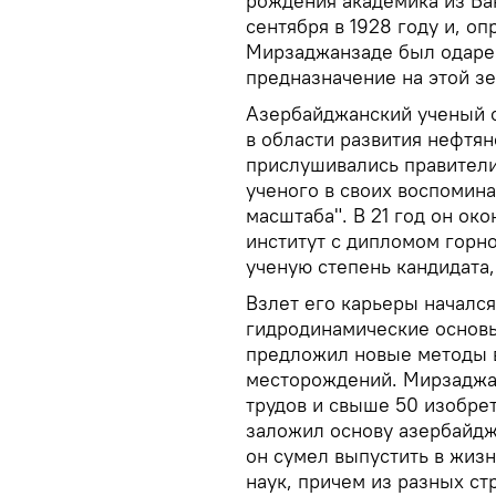
рождения академика из Ба
сентября в 1928 году и, о
Мирзаджанзаде был одарен
предназначение на этой з
Азербайджанский ученый с
в области развития нефтя
прислушивались правители
ученого в своих воспомин
масштаба". В 21 год он о
институт с дипломом горно
ученую степень кандидата,
Взлет его карьеры начался
гидродинамические основы
предложил новые методы 
месторождений. Мирзаджан
трудов и свыше 50 изобре
заложил основу азербайджа
он сумел выпустить в жизн
наук, причем из разных ст