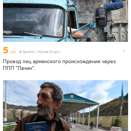
5
/16
© Sputnik / Murad Orujov
Проезд лиц армянского происхождения через
ППП "Лачин".