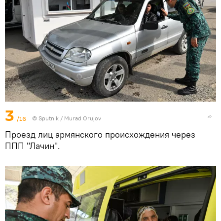
3
/16
© Sputnik / Murad Orujov
Проезд лиц армянского происхождения через
ППП "Лачин".