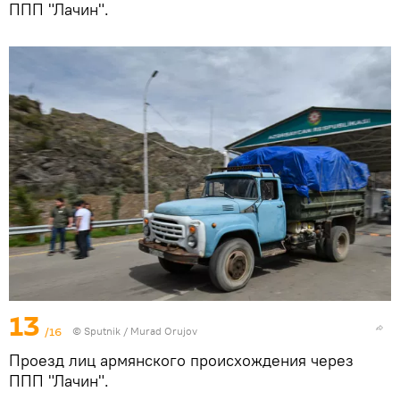
ППП "Лачин".
13
/16
© Sputnik / Murad Orujov
Проезд лиц армянского происхождения через
ППП "Лачин".