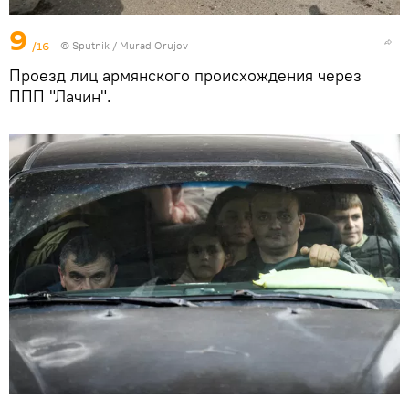
9
/16
© Sputnik / Murad Orujov
Проезд лиц армянского происхождения через
ППП "Лачин".