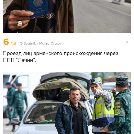
6
/16
© Sputnik / Murad Orujov
Проезд лиц армянского происхождения через
ППП "Лачин".