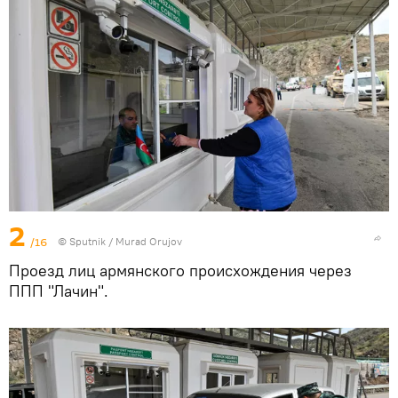
2
/16
© Sputnik / Murad Orujov
Проезд лиц армянского происхождения через
ППП "Лачин".