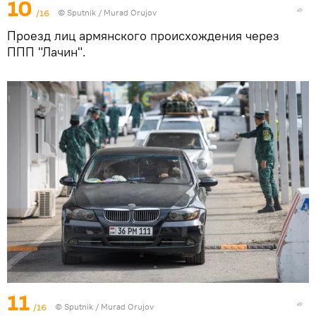
10
/16
© Sputnik / Murad Orujov
Проезд лиц армянского происхождения через
ППП "Лачин".
11
/16
© Sputnik / Murad Orujov