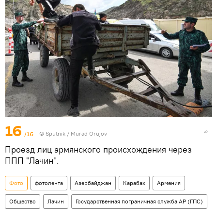
16
/16
© Sputnik / Murad Orujov
Проезд лиц армянского происхождения через
ППП "Лачин".
Фото
фотолента
Азербайджан
Карабах
Армения
Общество
Лачин
Государственная пограничная служба АР (ГПС)