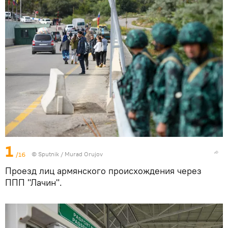
1
/16
© Sputnik / Murad Orujov
Проезд лиц армянского происхождения через
ППП "Лачин".