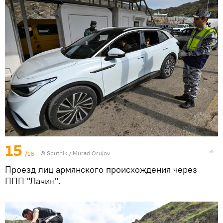
15
/16
© Sputnik / Murad Orujov
Проезд лиц армянского происхождения через
ППП "Лачин".