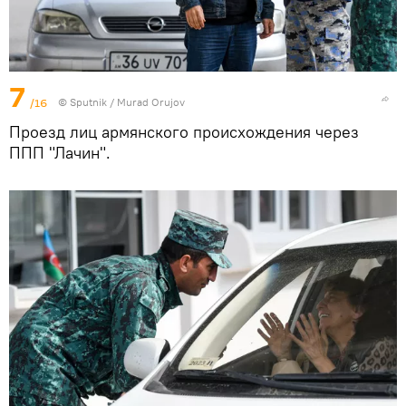
7
/16
© Sputnik / Murad Orujov
Проезд лиц армянского происхождения через
ППП "Лачин".