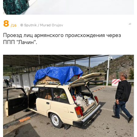
8
/16
© Sputnik / Murad Orujov
Проезд лиц армянского происхождения через
ППП "Лачин".