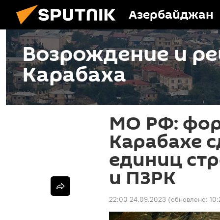
Азербайджан
Возрождение и ре
Карабаха
МО РФ: фо
Карабахе с
единиц ст
и ПЗРК
22:00 24.09.2023
(обновлено:
10: