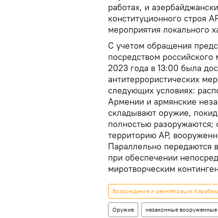
работах, и азербайджанск
конституционного строя А
мероприятия локального х
С учетом обращения предс
посредством российского 
2023 года в 13:00 была до
антитеррористических мер
следующих условиях: рас
Армении и армянские нез
складывают оружие, покид
полностью разоружаются;
территорию АР, вооруженн
Параллельно передаются в
при обеспечении непосред
миротворческим континген
Возрождение и реинтеграция Карабах
Оружие
незаконные вооруженные