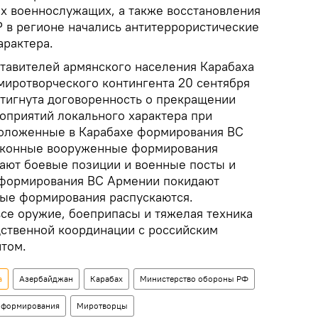
их военнослужащих, а также восстановления
Р в регионе начались антитеррористические
арактера.
тавителей армянского населения Карабаха
миротворческого контингента 20 сентября
стигнута договоренность о прекращении
оприятий локального характера при
положенные в Карабахе формирования ВС
аконные вооруженные формирования
ают боевые позиции и военные посты и
 формирования ВС Армении покидают
ые формирования распускаются.
се оружие, боеприпасы и тяжелая техника
ственной координации с российским
том.
а
Азербайджан
Карабах
Министерство обороны РФ
 формирования
Миротворцы