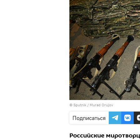
© Sputnik / Murad Orujov
Подписаться
Российские миротвор