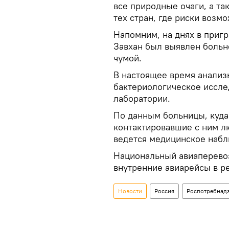
все природные очаги, а та
тех стран, где риски возм
Напомним, на днях в приг
Завхан был выявлен больн
чумой.
В настоящее время анализ
бактериологическое иссле
лаборатории.
По данным больницы, куда 
контактировавшие с ним л
ведется медицинское наб
Национальный авиаперево
внутренние авиарейсы в ре
Новости
Россия
Роспотребнад