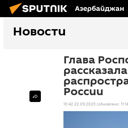
Азербайджан
Новости
Глава Рос
рассказала
распростр
России
10:42 22.09.2023
(обновлено:
11: