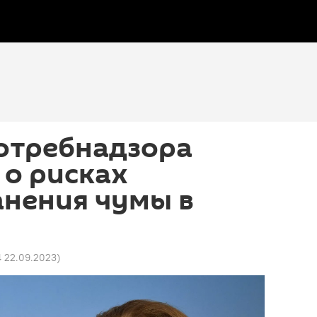
потребнадзора
 о рисках
анения чумы в
14 22.09.2023
)