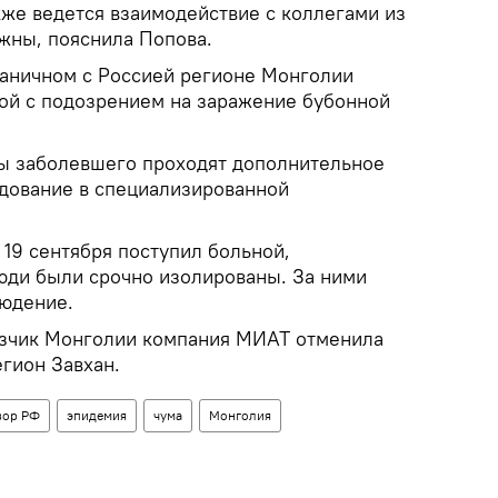
кже ведется взаимодействие с коллегами из
ожны, пояснила Попова.
раничном с Россией регионе Монголии
ой с подозрением на заражение бубонной
ы заболевшего проходят дополнительное
дование в специализированной
19 сентября поступил больной,
юди были срочно изолированы. За ними
людение.
зчик Монголии компания МИАТ отменила
гион Завхан.
зор РФ
эпидемия
чума
Монголия