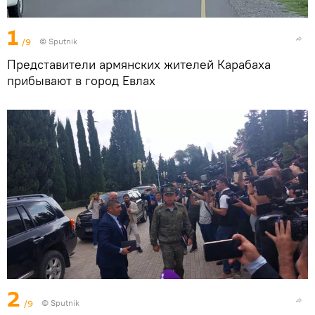
1
/9
© Sputnik
Представители армянских жителей Карабаха
прибывают в город Евлах
2
/9
© Sputnik