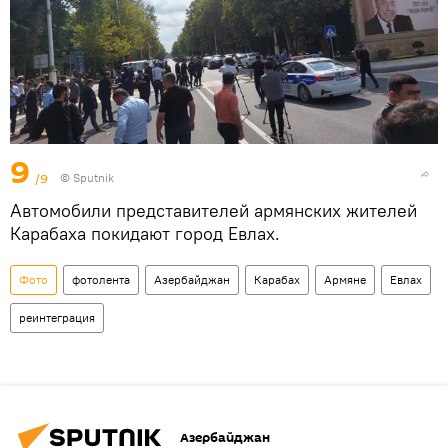
9
/9
© Sputnik
Автомобили представителей армянских жителей
Карабаха покидают город Евлах.
Фото
фотолента
Азербайджан
Карабах
Армяне
Евлах
реинтеграция
Азербайджан