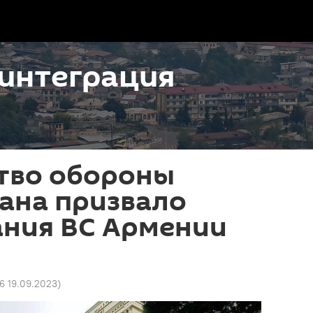
интеграция
тво обороны
ана призвало
ния ВС Армении
6 19.09.2023
)