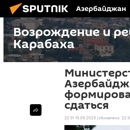
Азербайджан
Возрождение и ре
Карабаха
Министерс
Азербайдж
формирова
сдаться
22:31 19.09.2023
(обновлено:
22:3