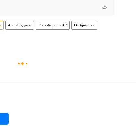
а
Азербайджан
Минобороны АР
ВС Армении