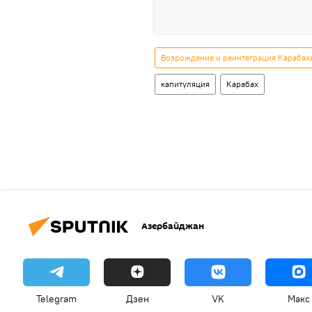
Возрождение и реинтеграция Карабах
капитуляция
Карабах
Азербайджан
Telegram
Дзен
VK
Макс