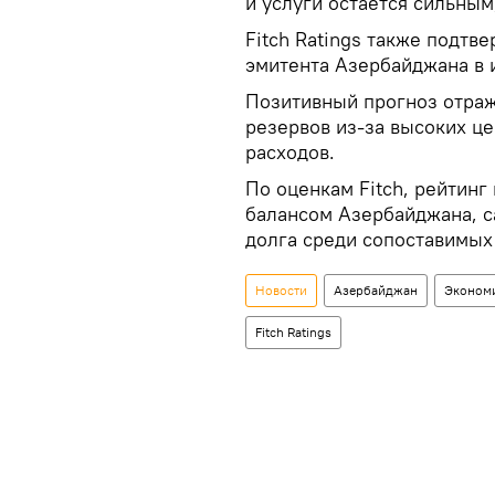
и услуги остается сильным
Fitch Ratings также подтв
эмитента Азербайджана в 
Позитивный прогноз отра
резервов из-за высоких це
расходов.
По оценкам Fitch, рейтин
балансом Азербайджана, с
долга среди сопоставимых
Новости
Азербайджан
Эконом
Fitch Ratings