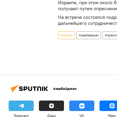
Израиле, при этом около 
получают путем опреснени
На встрече состоялся под
дальнейшего сотрудничест
Новости
Азербайджан
Израил
Азербайджан
Telegram
Дзен
VK
Макс