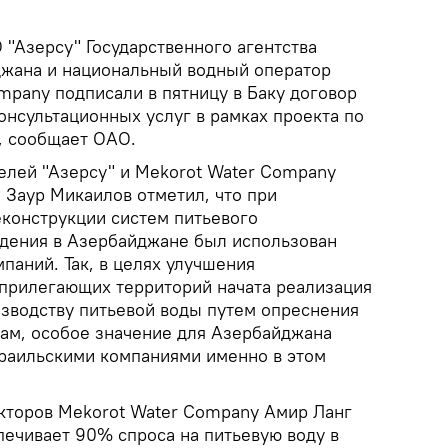
 "Азерсу" Государственного агентства
джана и национальный водный оператор
mpany подписали в пятницу в Баку договор
онсультационных услуг в рамках проекта по
, сообщает ОАО.
телей "Азерсу" и Mekorot Water Company
 Заур Микаилов отметил, что при
еконструкции систем питьевого
дения в Азербайджане был использован
паний. Так, в целях улучшения
прилегающих территорий начата реализация
изводству питьевой воды путем опреснения
вам, особое значение для Азербайджана
зраильскими компаниями именно в этом
кторов Mekorot Water Company Амир Ланг
печивает 90% спроса на питьевую воду в