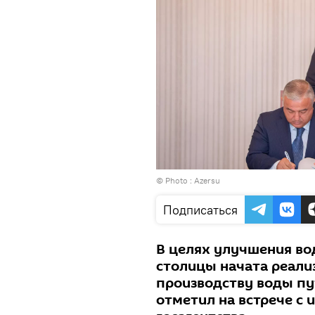
© Photo :
Azersu
Подписаться
В целях улучшения в
столицы начата реали
производству воды пу
отметил на встрече с