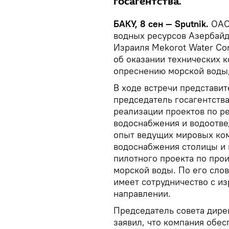
госагентства.
БАКУ, 8 сен — Sputnik.
ОАО
водных ресурсов Азербай
Израиля Mekorot Water Co
об оказании технических к
опреснению морской воды
В ходе встречи представи
председатель госагентства
реализации проектов по р
водоснабжения и водоотве
опыт ведущих мировых ком
водоснабжения столицы и 
пилотного проекта по про
морской воды. По его сло
имеет сотрудничество с и
направлении.
Председатель совета дире
заявил, что компания обес