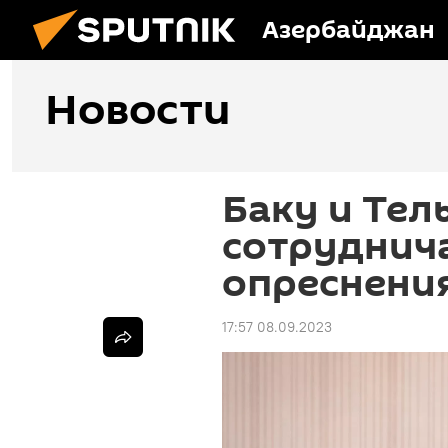
Азербайджан
Новости
Баку и Тел
сотруднича
опреснени
17:57 08.09.2023