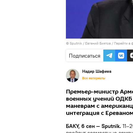
© Sputnik / Евгений Биятов
/
Перейти в 
Подписаться
Надир Шафиев
Все материалы
Премьер-министр Арме
военных учений ОДКБ 
маневрам с американц
интеграция с Еревано
БАКУ, 6 сен — Sputnik.
11–2
пройдут совместные армя