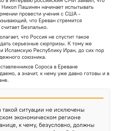
ко в интервью российским СМИ заявил, что
 Никол Пашинян начинает испытывать
рмении провести учения с США -
азывающий, что Ереван стремится
 считает Безпалько.
лагает, что Россия не спустит такое
ждать серьезные сюрпризы. К тому же
 и Исламскую Республику Иран, до сих пор
дежного союзника.
 ставленников Сороса в Ереване
аемо, а значит, к нему уже давно готовы и в
ане.
 в такой ситуации не исключены
хском экономическом регионе
анице, к чему, безусловно, должны