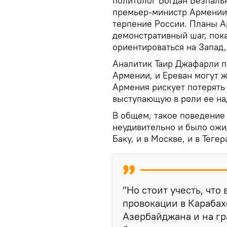
политолог Богдан Безпаль
премьер-министр Армении
терпение России. Планы А
демонстративный шаг, пок
ориентироваться на Запад,
Аналитик Таир Джафарли по
Армении, и Ереван могут 
Армения рискует потерять
выступающую в роли ее на
В общем, такое поведение
неудивительно и было ожид
Баку, и в Москве, и в Тегер
"Но стоит учесть, что
провокации в Караба
Азербайджана и на гр