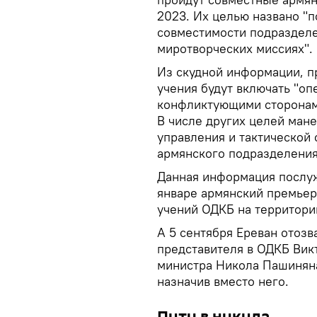
2023. Их целью названо "
совместимости подраздел
миротворческих миссиях".
Из скудной информации, п
учения будут включать "о
конфликтующими сторонам
В числе других целей ман
управления и тактической 
армянского подразделения
Данная информация послуж
январе армянский премье
учений ОДКБ на территори
А 5 сентября Ереван отоз
представителя в ОДКБ Вик
министра Никола Пашиняна
назначив вместо него.
Пути в никуда