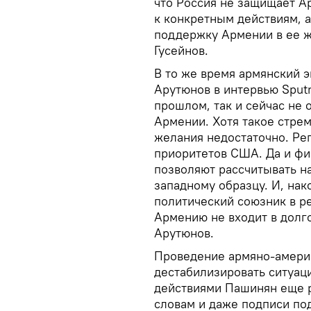
что Россия не защищает А
к конкретным действиям, 
поддержку Армении в ее же
Гусейнов.
В то же время армянский 
Арутюнов в интервью Sputn
прошлом, так и сейчас не 
Армении. Хотя такое стрем
желания недостаточно. Ре
приоритетов США. Да и ф
позволяют рассчитывать н
западному образцу. И, нак
политический союзник в ре
Армению не входит в долг
Арутюнов.
Проведение армяно-амери
дестабилизировать ситуац
действиями Пашинян еще ра
словам и даже подписи под