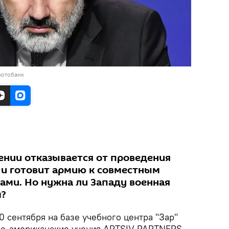
фотобанк
нии отказывается от проведения
и готовит армию к совместным
ами. Но нужна ли Западу военная
м?
0 сентября на базе учебного центра "Зар"
но-американские учения ARTSIV PARTNERS-