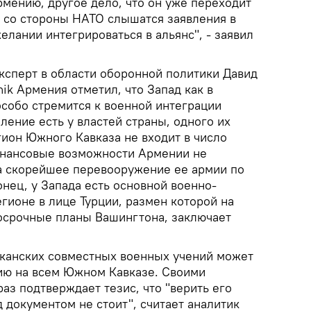
рмению, другое дело, что он уже переходит
а со стороны НАТО слышатся заявления в
лании интегрироваться в альянс", - заявил
эксперт в области оборонной политики Давид
ik Армения отметил, что Запад как в
особо стремится к военной интеграции
ление есть у властей страны, одного их
гион Южного Кавказа не входит в число
инансовые возможности Армении не
а скорейшее перевооружение ее армии по
онец, у Запада есть основной военно-
гионе в лице Турции, размен которой на
осрочные планы Вашингтона, заключает
канских совместных военных учений может
ию на всем Южном Кавказе. Своими
з подтверждает тезис, что "верить его
 документом не стоит", считает аналитик