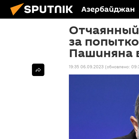
Азербайджан
Отчаянный 
за попытко
Пашиняна 
19:35 06.09.2023
(обновлено:
09: