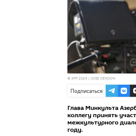
© AFP 2024 / JOSE CENDON
Подписаться
Глава Минкульта Азер
коллегу принять учас
межкультурного диало
году.