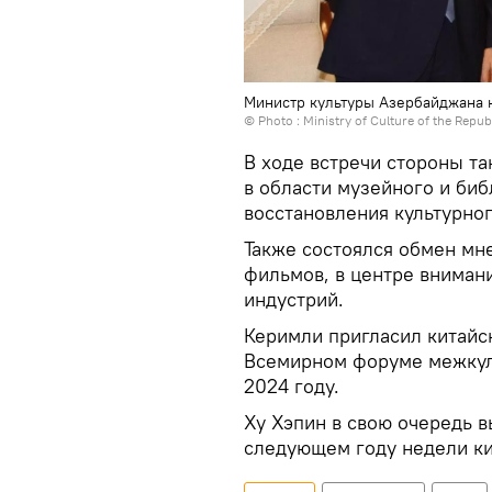
Министр культуры Азербайджана н
© Photo : Ministry of Culture of the Repub
В ходе встречи стороны т
в области музейного и биб
восстановления культурног
Также состоялся обмен мн
фильмов, в центре вниман
индустрий.
Керимли пригласил китайс
Всемирном форуме межкуль
2024 году.
Ху Хэпин в свою очередь 
следующем году недели ки