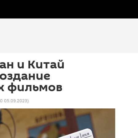
ан и Китай
создание
х фильмов
00 05.09.2023
)