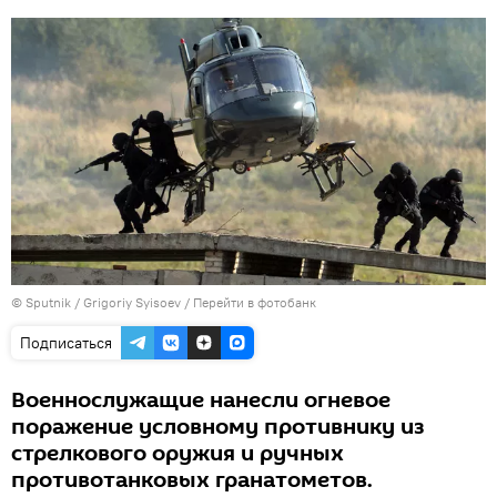
© Sputnik / Grigoriy Syisoev
/
Перейти в фотобанк
Подписаться
Военнослужащие нанесли огневое
поражение условному противнику из
стрелкового оружия и ручных
противотанковых гранатометов.