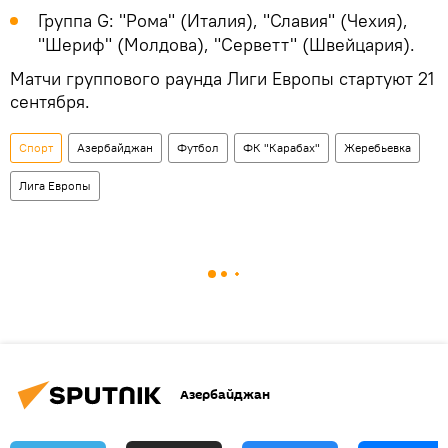
Группа G: "Рома" (Италия), "Славия" (Чехия),
"Шериф" (Молдова), "Серветт" (Швейцария).
Матчи группового раунда Лиги Европы стартуют 21
сентября.
Спорт
Азербайджан
Футбол
ФК "Карабах"
Жеребьевка
Лига Европы
Азербайджан