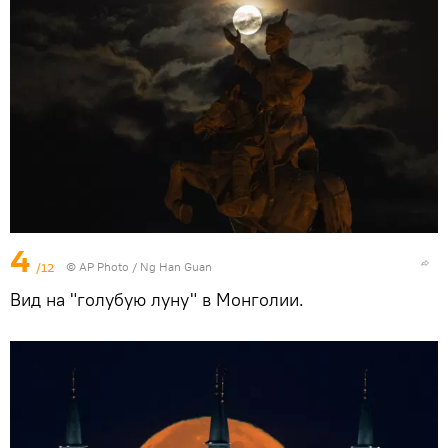
4
/12
© AP Photo / Ng Han Guan
Вид на "голубую луну" в Монголии.