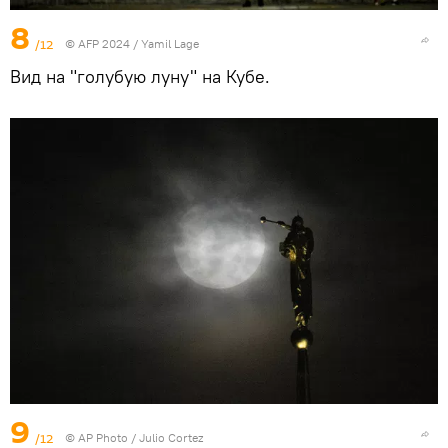
8
/12
© AFP 2024 / Yamil Lage
Вид на "голубую луну" на Кубе.
9
/12
© AP Photo / Julio Cortez