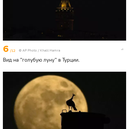
6
/12
© AP Photo / Khalil Hamra
Вид на "голубую луну" в Турции.