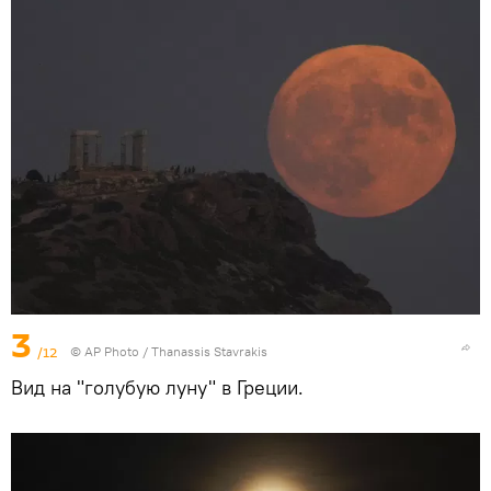
3
/12
© AP Photo / Thanassis Stavrakis
Вид на "голубую луну" в Греции.