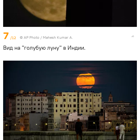
7
/12
© AP Photo / Mahesh Kumar A.
Вид на "голубую луну" в Индии.