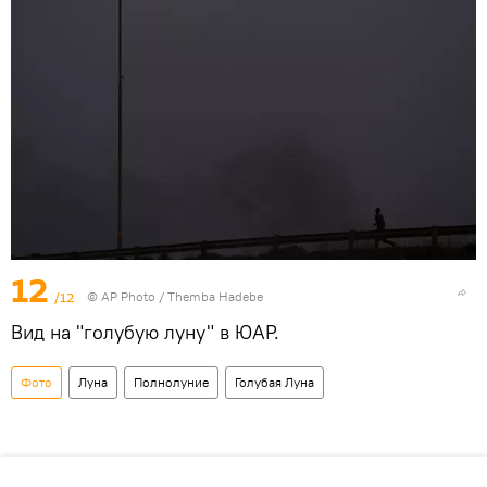
12
/12
© AP Photo / Themba Hadebe
Вид на "голубую луну" в ЮАР.
Фото
Луна
Полнолуние
Голубая Луна