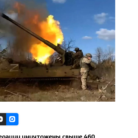
перации уничтожены свыше 460