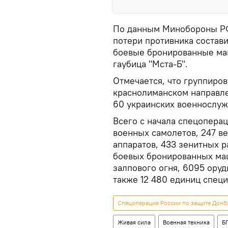
По данным Минобороны РФ
потери противника состав
боевые бронированные маш
гаубица "Мста-Б".
Отмечается, что группиро
краснолиманском направле
60 украинских военнослуж
Всего с начала спецопера
военных самолетов, 247 в
аппаратов, 433 зенитных р
боевых бронированных маш
залпового огня, 6095 оруд
также 12 480 единиц спец
Спецоперация России по защите Донб
Живая сила
Военная техника
Б