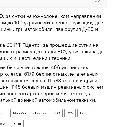
, за сутки на южнодонецком направлении
или до 100 украинских военнослужащих, две
ины, три автомобиля, два орудия Д-20 и
вка ВС РФ "Центр" за прошедшие сутки на
нии отразила две атаки ВСУ, уничтожила до
ащих и шесть единиц техники.
ции были уничтожены 466 украинских
ертолетов, 6179 беспилотных летательных
акетных комплекса, 11 538 танков и других
ин, 1146 боевых машин реактивных систем
ий полевой артиллерии и минометов, а
иальной военной автомобильной техники.
асса
Минобороны России
СВО
ВСУ
Потери
ПЛА
Танки