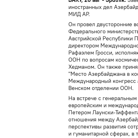
иностранных дел Азербайд
МИД АР.
Он провел двусторонние в
Федерального министерст
Австрийской Республики 
директором Международног
Рафаэлем Гросси, исполня
ООН по вопросам космиче
Хедманом. Он также приня
"Место Азербайджана в ко
Международный конгресс а
Венском отделении ООН.
На встрече с генеральным
европейским и междунаро
Петером Лаунски-Тиффент
отношения между Азербайд
перспективы развития сот
и гуманитарной сферах, в