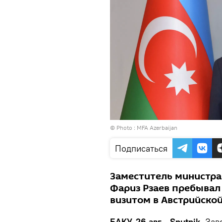
© Photo :
MFA Azerbaijan
Подписаться
Заместитель министра
Фариз Рзаев пребывал
визитом в Австрийской
БАКУ, 26 авг - Sputnik.
Зав