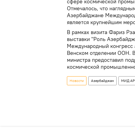
сфере космической промыш
Отмечалось, что наглядны
Азербайджане Международ
является крупнейшим меро
В рамках визита Фариз Рз
выставки "Роль Азербайдж
Международный конгресс а
Венском отделении ООН. В
министра предоставил по
космической промышленно
Новости
Азербайджан
МИД АР