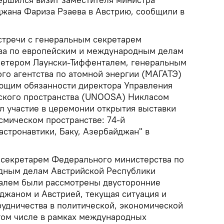
жана Фариза Рзаева в Австрию, сообщили в
стречи с генеральным секретарем
ва по европейским и международным делам
Петером Лаунски-Тиффенталем, генеральным
о агентства по атомной энергии (МАГАТЭ)
ющим обязанности директора Управления
ского пространства (UNOOSA) Никласом
л участие в церемонии открытия выставки
смическом пространстве: 74-й
стронавтики, Баку, Азербайджан" в
 секретарем Федерального министерства по
дным делам Австрийской Республики
алем были рассмотрены двусторонние
жаном и Австрией, текущая ситуация и
рудничества в политической, экономической
 том числе в рамках международных