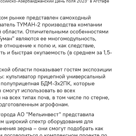
оссийско-Азербайджанский День поля 2023" в Агстафе
ком рынке представлен самоходный
ватель ТУМАН-2 производства компании
й области. Отличительными особенностями
Туман" являются ее многомодульность,
 отношение к полю и, как следствие,
ь и быстрая окупаемость (в среднем за 1,5-
ской области показывает гостям экспозиции
ы: культиватор прицепной универсальный
я полуприцепная БДМ-3х2ПК, которые
смогут использовать во всех
на всех типах почв, в том числе по стерне,
подготовленным агрофонам.
орода АО "Мельинвест" представила
м широкий спектр оборудования для
анения зерна – они смогут подобрать как
 и договориться о комплексном проекте по