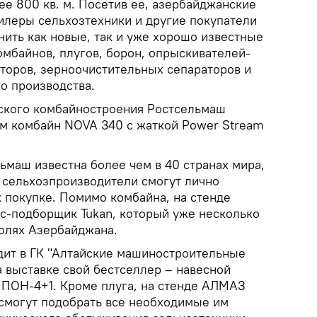
е 800 кв. м. Посетив ее, азербайджанские
илеры сельхозтехники и другие покупатели
нить как новые, так и уже хорошо известные
мбайнов, плугов, борон, опрыскивателей-
аторов, зерноочистительных сепараторов и
о производства.
ского комбайностроения Ростсельмаш
м комбайн NOVA 340 с жаткой Power Stream
ьмаш известна более чем в 40 странах мира,
 сельхозпроизводители смогут лично
к покупке. Помимо комбайна, на стенде
с-подборщик Tukan, который уже несколько
полях Азербайджана.
ит в ГК "Алтайские машиностроительные
а выставке свой бестселлер – навесной
ПОН-4+1. Кроме плуга, на стенде АЛМАЗ
смогут подобрать все необходимые им