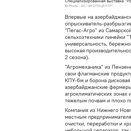
Специализированная выставка "Р
© Photo : АО "ЭКСПОЦЕНТР"
Впервые на азербайджанс
опрыскиватель-разбрызги
"Пегас-Агро" из Самарско
сельхозтехники линейки "
универсальность, бережное
высокая производительност
2 сезона).
"Агромеханика" из Пензен
свои флагманские продукт
КПУ-6м и борона дискова
азербайджанские фермеры 
агроклиматических зонах и 
тяжелым почвам и плохо 
Компания из Нижнего Новг
местным предпринимателя
очистки, переработки и хр
небольшой сепаратор, так