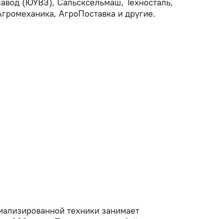
авод (ЮУВЗ), Сальсксельмаш, Техносталь,
громеханика, АгроПоставка и другие.
иализированной техники занимает