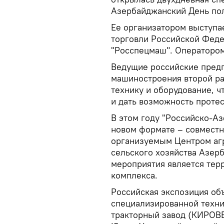
Азербайджанский День пол
Ее организатором выступ
торговли Российской Феде
"Росспецмаш". Операторо
Ведущие российские предп
машиностроения второй ра
технику и оборудование, 
и дать возможность протес
В этом году "Российско-А
новом формате – совместн
организуемым Центром аг
сельского хозяйства Азер
мероприятия является те
комплекса.
Российская экспозиция об
специализированной техни
тракторный завод (КИРОВЕ