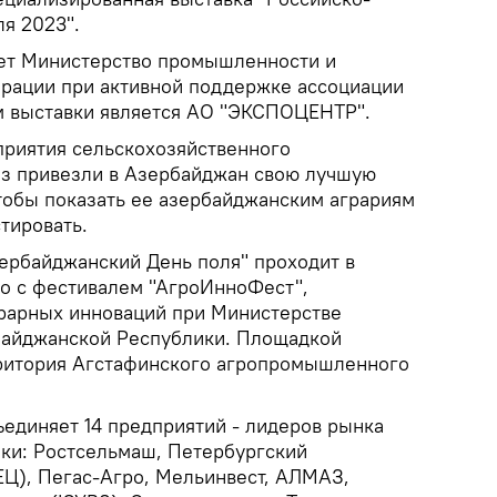
я 2023".
ает Министерство промышленности и
рации при активной поддержке ассоциации
м выставки является АО "ЭКСПОЦЕНТР".
риятия сельскохозяйственного
з привезли в Азербайджан свою лучшую
чтобы показать ее азербайджанским аграриям
тировать.
зербайджанский День поля" проходит в
о с фестивалем "АгроИнноФест",
рарных инноваций при Министерстве
байджанской Республики. Площадкой
рритория Агстафинского агропромышленного
ъединяет 14 предприятий - лидеров рынка
ки: Ростсельмаш, Петербургский
Ц), Пегас-Агро, Мельинвест, АЛМАЗ,