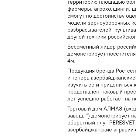
территорию площадью боле
фермеры, агрохолдинги, д
смогут по достоинству оце
модели зерноуборочных ко
разбрасывателей, культив
другой техники российског
Бессменный лидер россий
демонстрирует посетителя
4м.
Продукция бренда Ростсел
и теперь азербайджанские
изучить ее и прицениться 
представлен тюковый прес
лет успешно работает на 
Торговый дом АЛМАЗ (вход
заводы") демонстрирует н
оборотный плуг PERESVET 
азербайджанские аграрии 