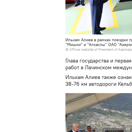
Ильхам Алиев в рамках поездки п
"Мишни" и "Алхаслы" ОАО "Азерэ
©
Official website of President of Azerbai
Глава государства и перва
работ в Лачинском междун
Ильхам Алиев также ознак
38-76 км автодороги Кель