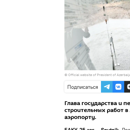
©
Official website of President of Azerbai
Подписаться
Глава государства и п
строительных работ 
аэропорту.
БАКУ, 25 авг — Sputnik.
Два