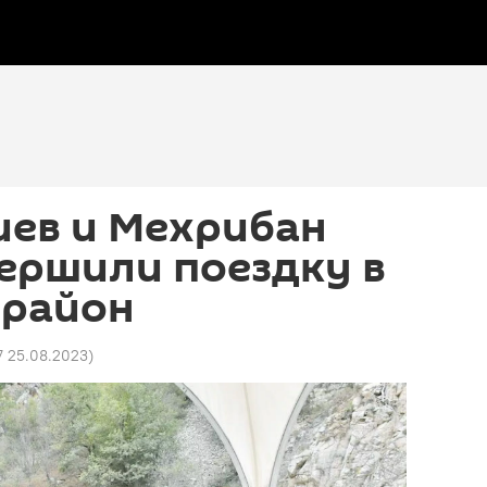
иев и Мехрибан
ершили поездку в
 район
17 25.08.2023
)