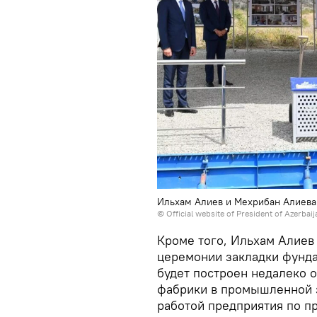
Ильхам Алиев и Мехрибан Алиева
©
Official website of President of Azerbai
Кроме того, Ильхам Алиев
церемонии закладки фунда
будет построен недалеко 
фабрики в промышленной з
работой предприятия по п