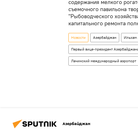
содержания мелкого рогато
съемочного павильона тво
"Рыбоводческого хозяйства
капитального ремонта пол
Новости
Азербайджан
Ильхам
Первый вице-президент Азербайджан
Лачинский международный аэропорт
Азербайджан