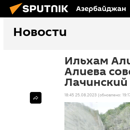
Азербайджан
Новости
Ильхам Ал
Алиева сов
Лачинский
18:45 25.08.2023
(обновлено:
19: