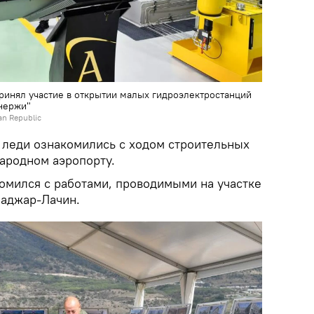
ринял участие в открытии малых гидроэлектростанций
нержи"
jan Republic
я леди ознакомились с ходом строительных
ародном аэропорту.
омился с работами, проводимыми на участке
баджар-Лачин.