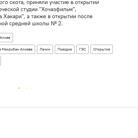
го скота, приняли участие в открытии
рческой студии "Хочазфильм",
 Хакари", а также в открытии после
ной средней школы № 2.
 Алиев
а Мехрибан Алиева
Лачин
Поездка
ГЭС
Открытие