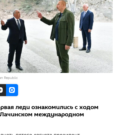
jan Republic
ервая леди ознакомились с ходом
в Лачинском международном
дцать пятого августа президент