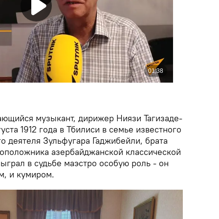
ающийся музыкант, дирижер Ниязи Тагизаде-
уста 1912 года в Тбилиси в семье известного
о деятеля Зульфугара Гаджибейли, брата
воположника азербайджанской классической
ыграл в судьбе маэстро особую роль - он
м, и кумиром.