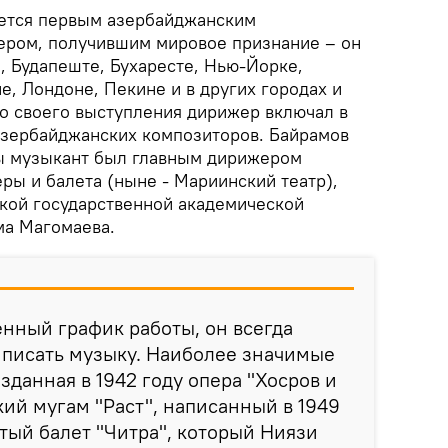
яется первым азербайджанским
ром, получившим мировое признание – он
, Будапеште, Бухаресте, Нью-Йорке,
е, Лондоне, Пекине и в других городах и
го своего выступления дирижер включал в
азербайджанских композиторов. Байрамов
ды музыкант был главным дирижером
ры и балета (ныне - Мариинский театр),
кой государственной академической
а Магомаева.
нный график работы, он всегда
 писать музыку. Наиболее значимые
зданная в 1942 году опера "Хосров и
ий мугам "Раст", написанный в 1949
итый балет "Читра", который Ниязи