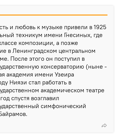
ть и любовь к музыке привели в 1925
ьный техникум имени Гнесиных, где
 классе композиции, а позже
ие в Ленинградском центральном
е. После этого он поступил в
ударственную консерваторию (ныне -
ая академия имени Узеира
оду Ниязи стал работать в
ударственном академическом театре
 год спустя возглавил
сударственный симфонический
 Байрамов.