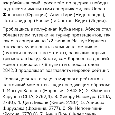
азербайджанский гроссмейстер одержал победы
над такими именитыми соперниками, как Лоран
Фрессине (Франция), Аниш Гири (Нидерланды),
Петр Свидлер (Россия) и Сантош Видит (Индия).
Пробившись в полуфинал Кубка мира, Абасов стал
обладателем путевки на турнир претендентов, так
как его соперник по 1/2 финала Магнус Карлсен
отказался участвовать в чемпионском цикле
(путевки получат шахматисты, занявшие первые
три места в Баку). Кстати, сам Карлсен на данный
момент прибавил 7,8 пункта и с показателем
2842,8 продолжает возглавлять мировой рейтинг.
Первая десятка текущего мирового рейтинга в
настоящий момент выглядит следующим образом:
1. Магнус Карлсен (Норвегия, 2842,8), 2. Фабиано
Каруана (США, 2792,4), 3. Хикару Накамура (США,
2780), 4. Дин Лижэнь (Китай, 2780), 5. Алиреза
Фирузджа (Франция, 2777), 6. Ян Непомнящий
(Россия, 2770,8), 7. Аниш Гири (Нидерланды,