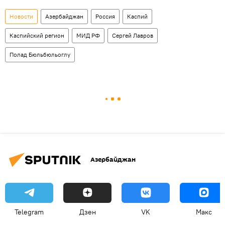
Новости
Азербайджан
Россия
Каспий
Каспийский регион
МИД РФ
Сергей Лавров
Полад Бюльбюльоглу
Азербайджан
Telegram
Дзен
VK
Макс