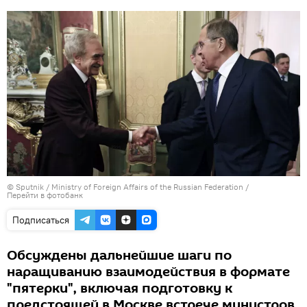
© Sputnik /
Ministry of Foreign Affairs of the Russian Federation
/
Перейти в фотобанк
Подписаться
Обсуждены дальнейшие шаги по
наращиванию взаимодействия в формате
"пятерки", включая подготовку к
предстоящей в Москве встрече министров