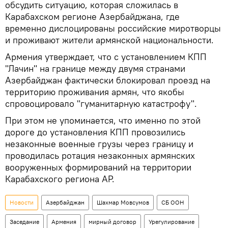
обсудить ситуацию, которая сложилась в
Карабахском регионе Азербайджана, где
временно дислоцированы российские миротворцы
и проживают жители армянской национальности.
Армения утверждает, что с установлением КПП
"Лачин" на границе между двумя странами
Азербайджан фактически блокировал проезд на
территорию проживания армян, что якобы
спровоцировало "гуманитарную катастрофу".
При этом не упоминается, что именно по этой
дороге до установления КПП провозились
незаконные военные грузы через границу и
проводилась ротация незаконных армянских
вооруженных формирований на территории
Карабахского региона АР.
Новости
Азербайджан
Шахмар Мовсумов
СБ ООН
Заседание
Армения
мирный договор
Урегулирование