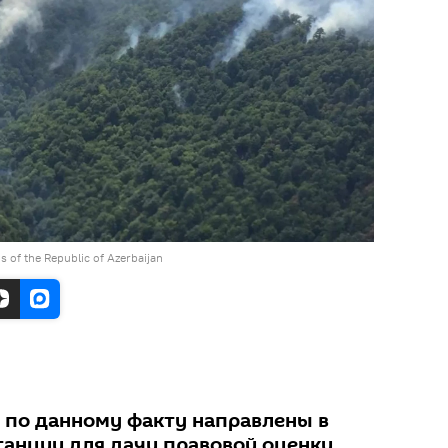
s of the Republic of Azerbaijan
 по данному факту направлены в
анции для дачи правовой оценки.