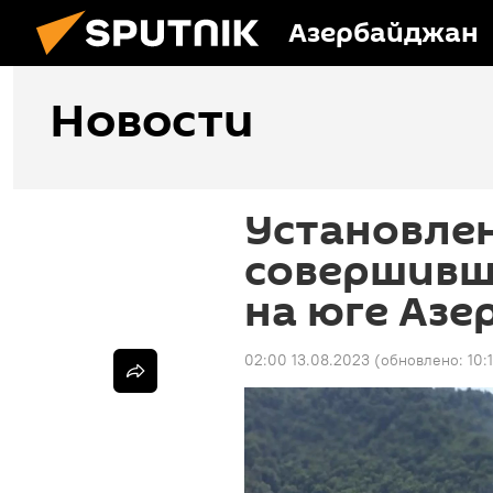
Азербайджан
Новости
Установле
совершивше
на юге Аз
02:00 13.08.2023
(обновлено:
10: