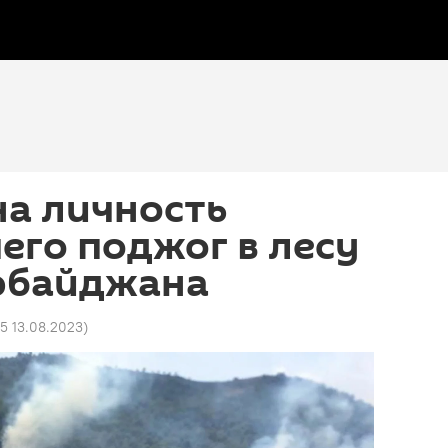
на личность
го поджог в лесу
ербайджана
15 13.08.2023
)