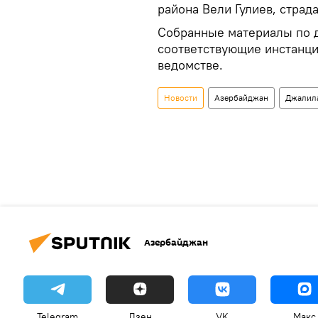
района Вели Гулиев, стра
Собранные материалы по 
соответствующие инстанци
ведомстве.
Новости
Азербайджан
Джалил
Азербайджан
Telegram
Дзен
VK
Макс