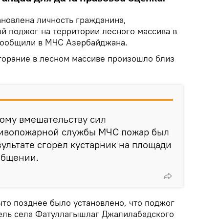
новлена личность гражданина,
 поджог на территории лесного массива в
сообщили в МЧС Азербайджана.
горание в лесном массиве произошло близ
ному вмешательству сил
тивопожарной службы МЧС пожар был
зультате сгорел кустарник на площади
ообщении.
что позднее было установлено, что поджог
ль села Фатуллагышлаг Джалилабадского