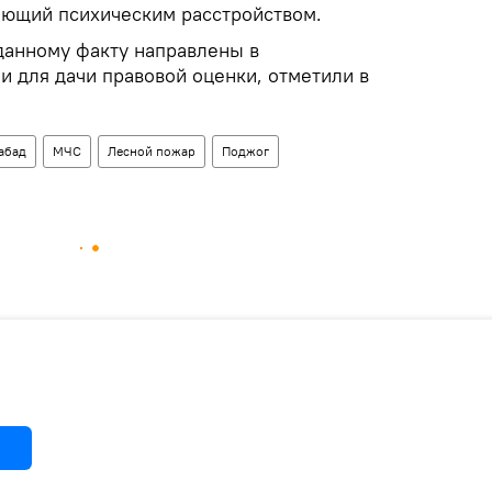
дающий психическим расстройством.
данному факту направлены в
и для дачи правовой оценки, отметили в
абад
МЧС
Лесной пожар
Поджог