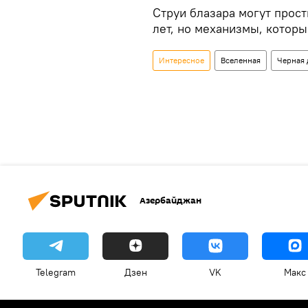
Струи блазара могут прос
лет, но механизмы, которы
Интересное
Вселенная
Черная
Азербайджан
Telegram
Дзен
VK
Макс