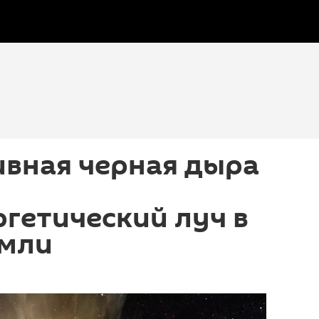
ивная черная дыра
гетический луч в
емли