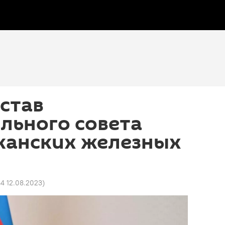
став
льного совета
жанских железных
44 12.08.2023
)