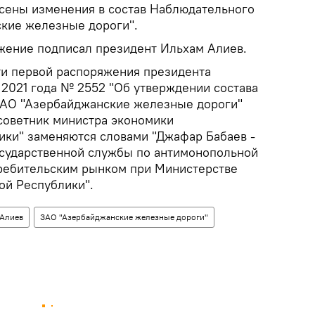
сены изменения в состав Наблюдательного
кие железные дороги".
жение подписал президент Ильхам Алиев.
сти первой распоряжения президента
 2021 года № 2552 "Об утверждении состава
ЗАО "Азербайджанские железные дороги"
советник министра экономики
ки" заменяются словами "Джафар Бабаев -
осударственной службы по антимонопольной
требительским рынком при Министерстве
ой Республики".
 Алиев
ЗАО "Азербайджанские железные дороги"