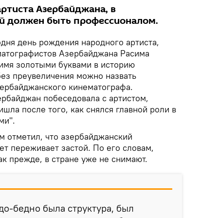
артиста Азербайджана, в
й должен быть профессионалом.
дня день рождения народного артиста,
матографистов Азербайджана Расима
 имя золотыми буквами в историю
без преувеличения можно назвать
зербайджанского кинематографа.
ербайджан побеседовала с артистом,
ишла после того, как снялся главной роли в
ми".
м отметил, что азербайджанский
т переживает застой. По его словам,
ак прежде, в стране уже не снимают.
удо-бедно была структура, был