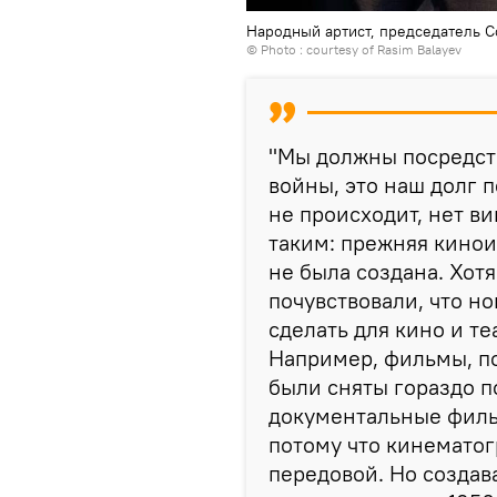
Народный артист, председатель 
© Photo : courtesy of Rasim Balayev
"Мы должны посредств
войны, это наш долг п
не происходит, нет в
таким: прежняя кинои
не была создана. Хот
почувствовали, что но
сделать для кино и те
Например, фильмы, п
были сняты гораздо п
документальные филь
потому что кинемато
передовой. Но созда