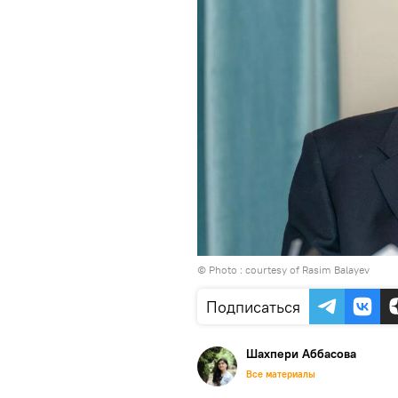
© Photo : courtesy of Rasim Balayev
Подписаться
Шахпери Аббасова
Все материалы