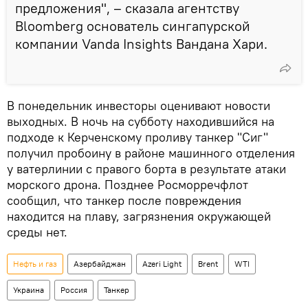
предложения", – сказала агентству
Bloomberg основатель сингапурской
компании Vanda Insights Вандана Хари.
В понедельник инвесторы оценивают новости
выходных. В ночь на субботу находившийся на
подходе к Керченскому проливу танкер "Сиг"
получил пробоину в районе машинного отделения
у ватерлинии с правого борта в результате атаки
морского дрона. Позднее Росморречфлот
сообщил, что танкер после повреждения
находится на плаву, загрязнения окружающей
среды нет.
Нефть и газ
Азербайджан
Azeri Light
Brent
WTI
Украина
Россия
Танкер