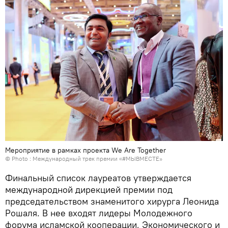
Мероприятие в рамках проекта We Are Together
© Photo : Международный трек премии «#МЫВМЕСТЕ»
Финальный список лауреатов утверждается
международной дирекцией премии под
председательством знаменитого хирурга Леонида
Рошаля. В нее входят лидеры Молодежного
форума исламской кооперации, Экономического и