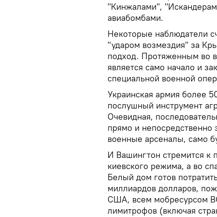
"Кинжалами", "Искандерам
авиабомбами.
Некоторые наблюдатели сч
"ударом возмездия" за Кр
подход. Протяженным во в
является само начало и з
специальной военной опер
Украинская армия более 50
послушный инструмент аг
Очевидная, последователь
прямо и непосредственно 
военные арсеналы, само б
И Вашингтон стремится к 
киевского режима, а во сп
Белый дом готов потратит
миллиардов долларов, пож
США, всем мобресурсом В
лимитрофов (включая стра