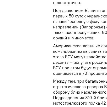
недостаточно.
Под давлением Вашингтона
первых 50 суток украинско
начали "основную фазу кон
направлении (Запорожье) 
тысяч военнослужащих, 90
орудий и минометов.
Американские военные со
командованию высадить та
этого ВСУ могут задейств
десанта – испугать россий
ВСУ при этом будут огромн
оценивается в 70 проценто
Между тем, три батальонны
стратегического резерва 
оборону близ населенного
Подразделения 810-й бриг
мотострелкового полка 42