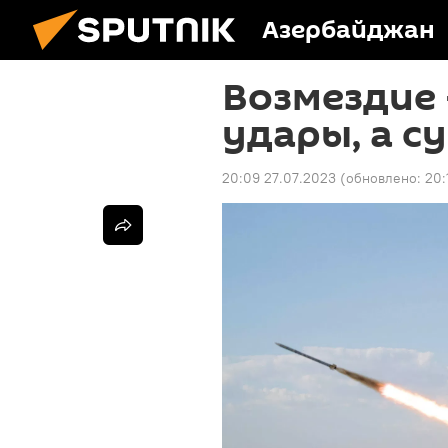
Азербайджан
Возмездие 
удары, а с
20:09 27.07.2023
(обновлено:
20: