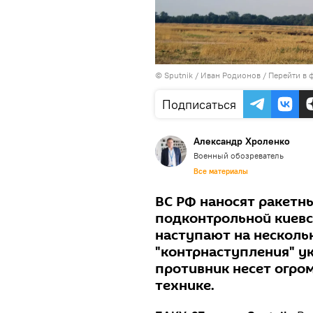
© Sputnik / Иван Родионов
/
Перейти в 
Подписаться
Александр Хроленко
Военный обозреватель
Все материалы
ВС РФ наносят ракетн
подконтрольной киевс
наступают на несколь
"контрнаступления" у
противник несет огро
технике.