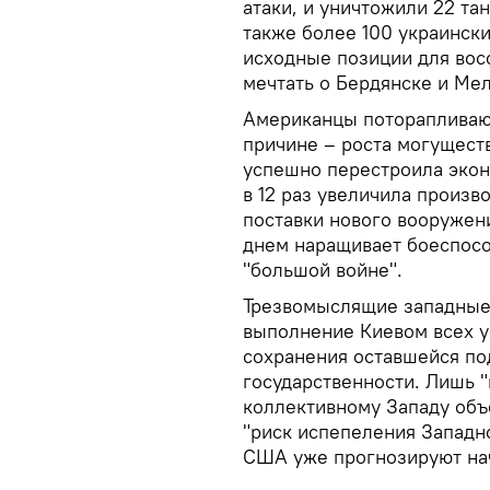
атаки, и уничтожили 22 та
также более 100 украинск
исходные позиции для вос
мечтать о Бердянске и Ме
Американцы поторапливаю
причине – роста могущест
успешно перестроила эко
в 12 раз увеличила произв
поставки нового вооружен
днем наращивает боеспосо
"большой войне".
Трезвомыслящие западные
выполнение Киевом всех 
сохранения оставшейся по
государственности. Лишь 
коллективному Западу объ
"риск испепеления Западн
США уже прогнозируют нач