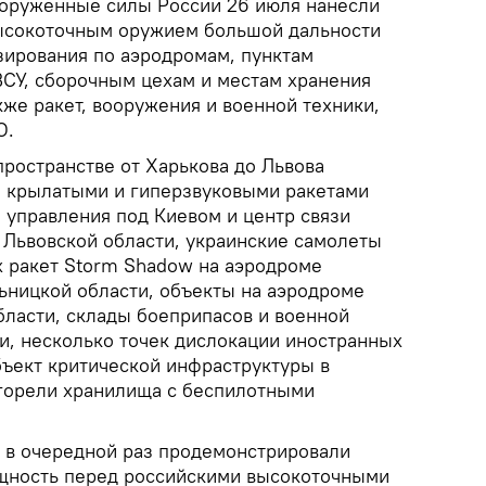
оруженные силы России 26 июля нанесли
ысокоточным оружием большой дальности
зирования по аэродромам, пунктам
ВСУ, сборочным цехам и местам хранения
кже ракет, вооружения и военной техники,
О.
ространстве от Харькова до Львова
 крылатыми и гиперзвуковыми ракетами
 управления под Киевом и центр связи
 Львовской области, украинские самолеты
х ракет Storm Shadow на аэродроме
ьницкой области, объекты на аэродроме
ласти, склады боеприпасов и военной
ти, несколько точек дислокации иностранных
бъект критической инфраструктуры в
 горели хранилища с беспилотными
 в очередной раз продемонстрировали
щность перед российскими высокоточными