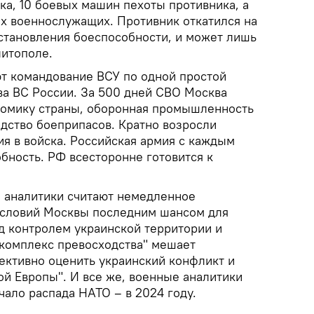
нка, 10 боевых машин пехоты противника, а
их военнослужащих. Противник откатился на
становления боеспособности, и может лишь
литополе.
т командование ВСУ по одной простой
ва ВС России. За 500 дней СВО Москва
номику страны, оборонная промышленность
одство боеприпасов. Кратно возросли
ия в войска. Российская армия с каждым
бность. РФ всесторонне готовится к
 аналитики считают немедленное
условий Москвы последним шансом для
д контролем украинской территории и
"комплекс превосходства" мешает
ективно оценить украинский конфликт и
ой Европы". И все же, военные аналитики
ало распада НАТО – в 2024 году.