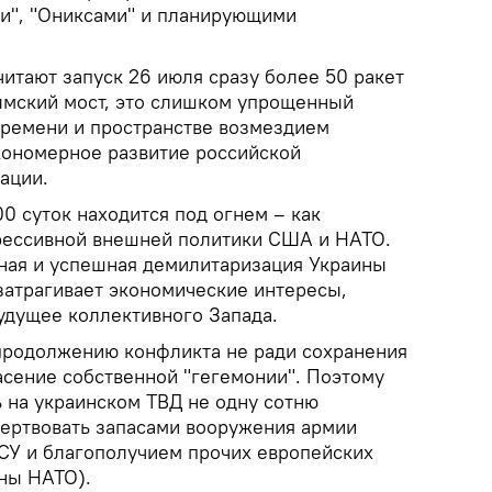
и", "Ониксами" и планирующими
итают запуск 26 июля сразу более 50 ракет
ымский мост, это слишком упрощенный
ремени и пространстве возмездием
акономерное развитие российской
ации.
0 суток находится под огнем – как
рессивной внешней политики США и НАТО.
ная и успешная демилитаризация Украины
затрагивает экономические интересы,
удущее коллективного Запада.
продолжению конфликта не ради сохранения
асение собственной "гегемонии". Поэтому
ь на украинском ТВД не одну сотню
ертвовать запасами вооружения армии
СУ и благополучием прочих европейских
ны НАТО).