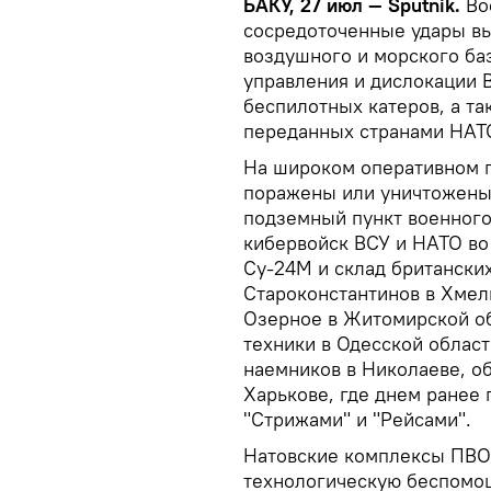
БАКУ, 27 июл — Sputnik.
Во
сосредоточенные удары в
воздушного и морского ба
управления и дислокации 
беспилотных катеров, а та
переданных странами НАТ
На широком оперативном п
поражены или уничтожены
подземный пункт военного
кибервойск ВСУ и НАТО во
Су-24М и склад британски
Староконстантинов в Хмел
Озерное в Житомирской об
техники в Одесской облас
наемников в Николаеве, о
Харькове, где днем ранее
"Стрижами" и "Рейсами".
Натовские комплексы ПВО
технологическую беспомо