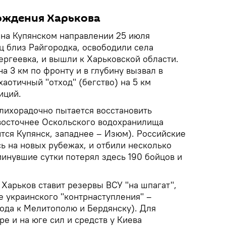
ождения Харькова
на Купянском направлении 25 июля
 близ Райгородка, освободили села
ергеевка, и вышли к Харьковской области.
а 3 км по фронту и в глубину вызвал в
хаотичный "отход" (бегство) на 5 км
иций.
лихорадочно пытается восстановить
восточнее Оскольского водохранилища
тся Купянск, западнее – Изюм). Российские
ь на новых рубежах, и отбили несколько
минувшие сутки потерял здесь 190 бойцов и
Харьков ставит резервы ВСУ "на шпагат",
е украинского "контрнаступления" –
ода к Мелитополю и Бердянску). Для
ре и на юге сил и средств у Киева