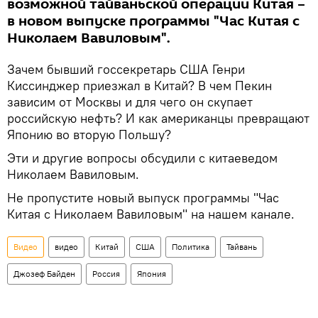
возможной тайваньской операции Китая –
в новом выпуске программы "Час Китая с
Николаем Вавиловым".
Зачем бывший госсекретарь США Генри
Киссинджер приезжал в Китай? В чем Пекин
зависим от Москвы и для чего он скупает
российскую нефть? И как американцы превращают
Японию во вторую Польшу?
Эти и другие вопросы обсудили с китаеведом
Николаем Вавиловым.
Не пропустите новый выпуск программы "Час
Китая с Николаем Вавиловым" на нашем канале.
Видео
видео
Китай
США
Политика
Тайвань
Джозеф Байден
Россия
Япония