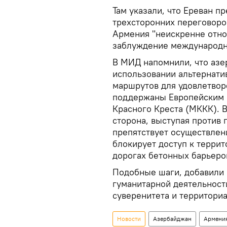
Там указали, что Ереван п
трехсторонних переговоров
Армения "неискренне относ
заблуждение международно
В МИД напомнили, что аз
использовании альтернати
маршрутов для удовлетвор
поддержаны Европейским 
Красного Креста (МККК). В
сторона, выступая против
препятствует осуществлен
блокирует доступ к террит
дорогах бетонных барьеро
Подобные шаги, добавили 
гуманитарной деятельност
суверенитета и территори
Новости
Азербайджан
Армени