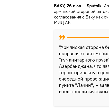
БАКУ, 26 июл — Sputnik.
Аз
армянской стороной авток
согласования с Баку как о
МИД АР.
"Армянская сторона б
направляет автомоби
"гуманитарного груза
Азербайджана, что яв
территориальную цело
очередной провокаци
пункта "Лачин", – за
внешнеполитическом 