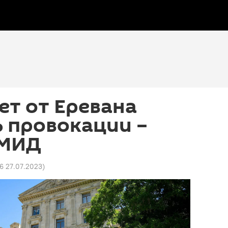
ет от Еревана
 провокации –
 МИД
36 27.07.2023
)