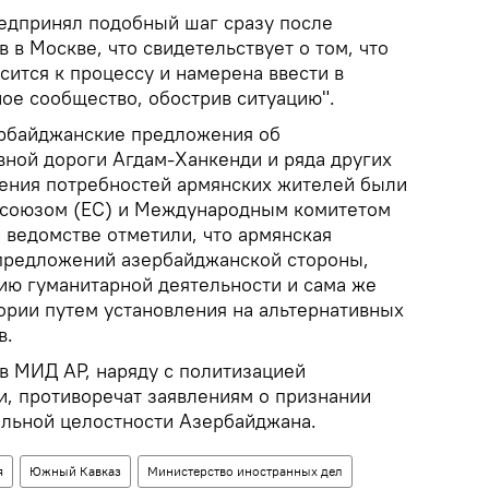
редпринял подобный шаг сразу после
 в Москве, что свидетельствует о том, что
ится к процессу и намерена ввести в
е сообщество, обострив ситуацию".
ербайджанские предложения об
вной дороги Агдам-Ханкенди и ряда других
ения потребностей армянских жителей были
союзом (ЕС) и Международным комитетом
 ведомстве отметили, что армянская
 предложений азербайджанской стороны,
ию гуманитарной деятельности и сама же
ории путем установления на альтернативных
в.
в МИД АР, наряду с политизацией
и, противоречат заявлениям о признании
альной целостности Азербайджана.
я
Южный Кавказ
Министерство иностранных дел