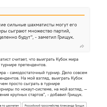
гие сильные шахматисты могут его
еры сыграют множество партий,
еленно будут", - заметил Грищук.
тист считает, что выиграть Кубок мира
 турнире претендентов.
ира - самодостаточный турнир. Дело совсем
тендентов. На мой взгляд, выиграть Кубок
чем просто сыграть в турнире
урниры по нокаут-системе, на мой взгляд, —
ния крупных стартов", - добавил Грищук.
а по шахматам
Российский гроссмейстер Александр Грищук