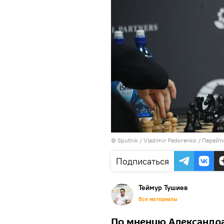
© Sputnik / Vladimir Fedorenko
/
Перейти
Подписаться
Теймур Тушиев
Все материалы
По мнению Александра