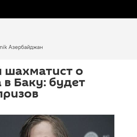
tnik Азербайджан
й шахматист о
 в Баку: будет
призов