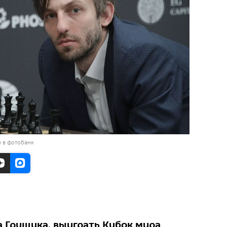
 в фотобанк
 Грищука, выиграть Кубок мира