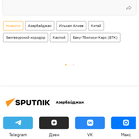
Новости
Азербайджан
Ильхам Алиев
Китай
Зангезурский коридор
Каспий
Баку-Тбилиси-Карс (БТК)
Азербайджан
Telegram
Дзен
VK
Макс