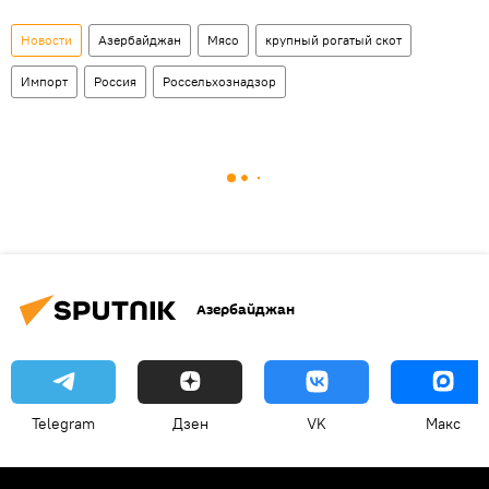
Новости
Азербайджан
Мясо
крупный рогатый скот
Импорт
Россия
Россельхознадзор
Азербайджан
Telegram
Дзен
VK
Макс