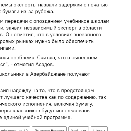
лемы эксперты назвали задержки с печатью
х бумаги из-за рубежа.
м передачи с опозданием учебников школам
и, заявил независимый эксперт в области
. Он отметил, что в условиях внезапного
ровых рынках нужно было обеспечить
игами.
зная проблема. Считаю, что в нынешнем
ся", - отметил Асадов.
 школьники в Азербайджане получают
зил надежду на то, что в предстоящем
т лучшего качества как по содержанию, так
ического исполнения, включая бумагу.
 первоклассников будут использованы
е единой учебной программе.
и образования АР
Джасарет Валехов
Учебники
Школы