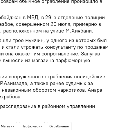
совсем обычное ограбление произошло в
рбайджан в МВД, в 29-е отделение полиции
азбое, совершенном 20 июля, примерно в
е, расположенном на улице М.Хиябани.
шли трое мужчин, у одного из которых был
и стали угрожать консультанту по продажам
ли она окажет им сопротивление. Запугав
 вынесли из магазина парфюмерную
нии вооруженного ограбления полицейские
Р.Азимзаде, а также ранее судимых за
с незаконным оборотом наркотиков, Анара
храбова.
 расследование в районном управлении
Магазин
Парфюмерия
Ограбление