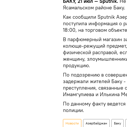
БАКУ, 21 июл — Sputnik.
Не 
Ясамальском районе Баку.
Как сообщили Sputnik Азе
поступила информация о р
18:00, на торговом объект
В парфюмерный магазин за
колюще-режущий предмет, 
физической расправой, ес
женщину, злоумышленники
продукцию.
По подозрению в соверше
задержали жителей Баку - 
преступления, связанные 
Имамгулиева и Илькина Ме
По данному факту ведется
полиции.
Новости
Азербайджан
Баку