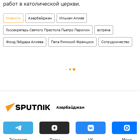
работ в католической церкви.
Новости
Азербайджан
Ильхам Алиев
Госсекретарь Святого Престола Пьетро Паролин
встреча
Фонд Гейдара Алиева
Папа Римский Франциск
Сотрудничество
Азербайджан
Telegram
Дзен
VK
Макс