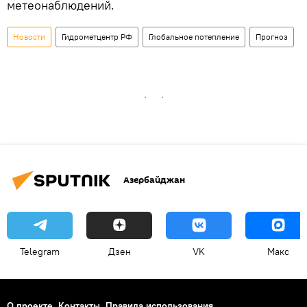
метеонаблюдений.
Новости
Гидрометцентр РФ
Глобальное потепление
Прогноз
Азербайджан
Telegram
Дзен
VK
Макс
О проекте
Контакты
Правила использования