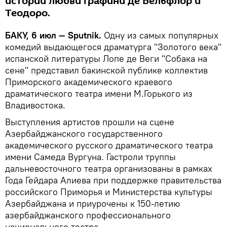
истории любви графини де Бельфлор и
Теодоро.
БАКУ, 6 июл — Sputnik.
Одну из самых популярных
комедий выдающегося драматурга "Золотого века"
испанской литературы Лопе де Веги "Собака на
сене" представил бакинской публике коллектив
Приморского академического краевого
драматического театра имени М.Горького из
Владивостока.
Выступления артистов прошли на сцене
Азербайджанского государственного
академического русского драматического театра
имени Самеда Вургуна. Гастроли труппы
дальневосточного театра организованы в рамках
Года Гейдара Алиева при поддержке правительства
российского Приморья и Министерства культуры
Азербайджана и приурочены к 150-летию
азербайджанского профессионального
национального театра.