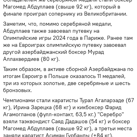
Магомед Абдуллаев (свыше 92 кг), который в
финале проиграл сопернику из Великобритании.
Заметим, что, помимо серебряной медали,
Абдуллаев также завоевал путевку на
Олимпийские игры 2024 года в Париже. Ранее там
же на Евроиграх олимпийскую путевку завоевал
другой азербайджанский боксер Мурад
Аллахвердиев (80 кг).
Таким образом, в активе сборной Азербайджана по
итогам Евроигр в Польше оказалось 11 медалей,
три из которых золотые, две серебряные и шесть
бронзовых.
Чемпионами стали каратисты Турал Агаларзаде (67
кг), Ирина Зарецка (68 кг) и кикбоксер Фарид
Агамогланов (фулл-контакт, 63,5 кг.) "Серебро"
взяли таэквондист Саяд Дадашов (54 кг) и боксер
Магомед Абдуллаев (свыше 92 кг), а третьи места
заняли каратист Асиман Гурбанлы (+84 кг),