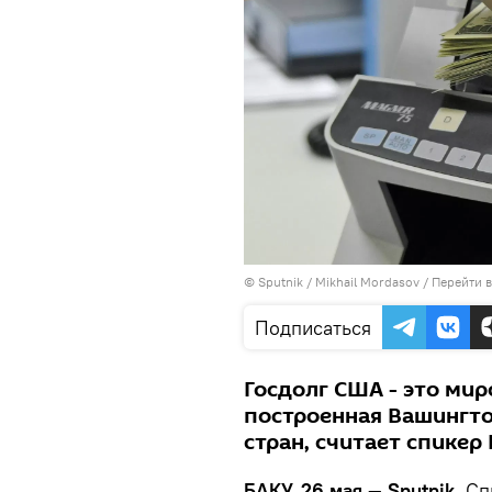
© Sputnik / Mikhail Mordasov
/
Перейти 
Подписаться
Госдолг США - это ми
построенная Вашингто
стран, считает спикер
БАКУ, 26 мая — Sputnik.
Спи