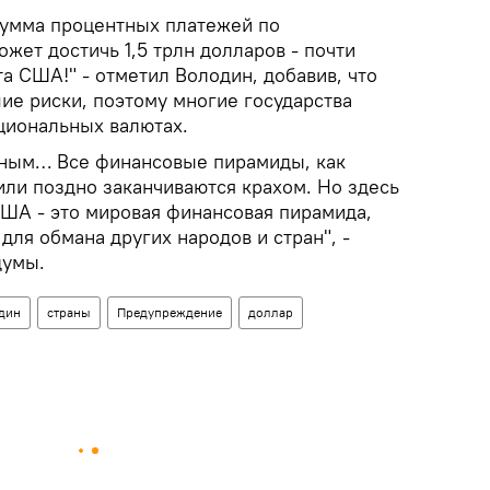
 сумма процентных платежей по
жет достичь 1,5 трлн долларов - почти
а США!" - отметил Володин, добавив, что
шие риски, поэтому многие государства
ациональных валютах.
чным… Все финансовые пирамиды, как
или поздно заканчиваются крахом. Но здесь
США - это мировая финансовая пирамида,
ля обмана других народов и стран", -
думы.
дин
страны
Предупреждение
доллар