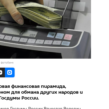
в фотобанк
ровая финансовая пирамида,
ном для обмана других народов и
 Госдумы России.
кер Госдумы России Вячеслав Володин