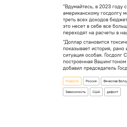
"Вдумайтесь, в 2023 году
американскому госдолгу мо
треть всех доходов бюджет
это несет в себе все боль
переходят на расчеты в н
"Доллар становится токси
показывает история, рано 
ситуация особая. Госдолг 
построенная Вашингтоном д
добавил председатель Гос
Новости
Россия
Вячеслав Воло
Зависимость
США
дефолт