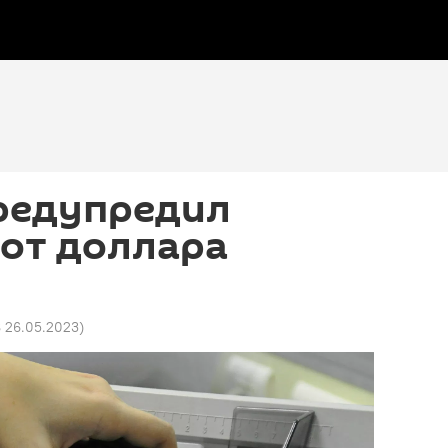
редупредил
 от доллара
8 26.05.2023
)