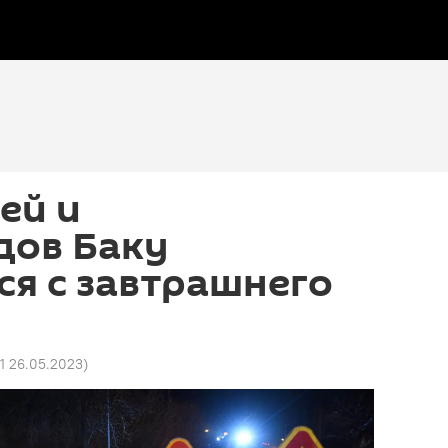
ей и
дов Баку
я с завтрашнего
01 26.05.2023
)