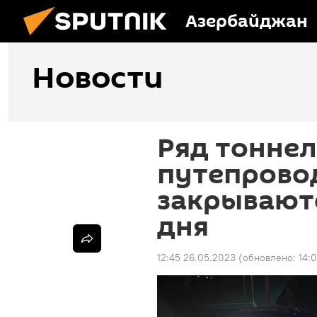
Азербайджан
Новости
Ряд тоннел
путепрово
закрываютс
дня
12:45 26.05.2023
(обновлено:
14: