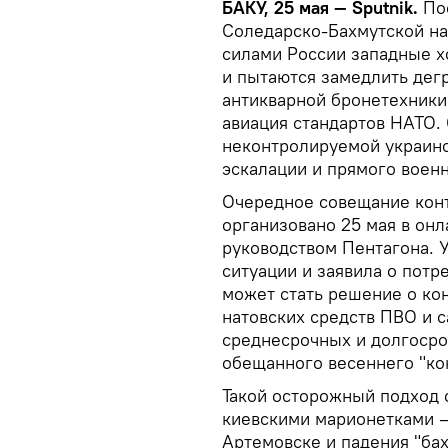
БАКУ, 25 мая — Sputnik.
Пос
Соледарско-Бахмутской н
силами России западные х
и пытаются замедлить дег
антикварной бронетехники 
авиация стандартов НАТО.
неконтролируемой украинс
эскалации и прямого военн
Очередное совещание конт
организовано 25 мая в он
руководством Пентагона. 
ситуации и заявила о потр
может стать решение о ко
натовских средств ПВО и 
среднесрочных и долгосро
обещанного весеннего "ко
Такой осторожный подход 
киевскими марионетками –
Артемовске и падения "ба