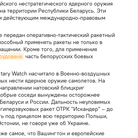
йского нестратегического ядерного оружия
на территории Республики Беларусь. Эти
ем действующим международно-правовым
е передан оперативно-тактический ракетный
пособный применять ракеты не только в
нащении. Кроме того, для применения
рудована
часть белорусских боевых
itary Watch насчитало в Военно-воздушных
ных нести ядерное оружие самолетов. На
направлении натовский блицкриг
добрые соседи вынуждены осторожнее
 Беларуси и России. Дальность неуловимых
 гиперзвуковых ракет ОТРК "Искандер" – до
ть под прицелом всю территорию Польши,
Эстонии, не говоря уже об Украине.
 же самое, что Вашингтон и европейские