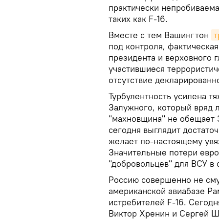
практически непробиваема
таких как F-16.
Вместе с тем Вашингтон
т
под контроля, фактическа
президента и верховного 
участившиеся террористи
отсутствие декларированно
Турбулентность усилена т
Залужного, который вряд л
"махновщина" не обещает 
сегодня выглядит достаточ
желает по-настоящему увяз
Значительные потери евро
"добровольцев" для ВСУ в 
Россию совершенно не см
американской авиабазе Ра
истребителей F-16. Сегод
Виктор Хренин и Сергей 