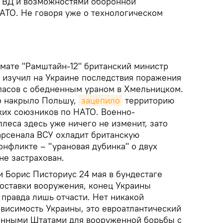
ТВД и возможностями оборонной
ТО. Не говоря уже о технологическом
мате "Рамштайн-12" британский министр
 изучил на Украине последствия поражения
пасов с обедненным ураном в Хмельницком.
о накрыло Польшу,
зацепило
территорию
ких союзников по НАТО. Военно-
леса здесь уже ничего не изменит, зато
арсенала ВСУ охладит британскую
онфликте – "урановая дубинка" о двух
не застрахован.
 Борис Писториус 24 мая в бундестаге
поставки вооружения, конец Украины
о правда лишь отчасти. Нет никакой
висимость Украины, это евроатлантический
енными Штатами для вооруженной борьбы с