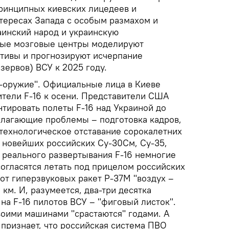
ринципных киевских лицедеев и
нтересах Запада с особым размахом и
инский народ и украинскую
ные мозговые центры моделируют
тивы и прогнозируют исчерпание
зервов) ВСУ к 2025 году.
о-оружие". Официальные лица в Киеве
ители F-16 к осени. Представители США
антировать полеты F-16 над Украиной до
олагающие проблемы – подготовка кадров,
 технологическое отставание сорокалетних
т новейших российских Су-30См, Су-35,
и реального развертывания F-16 немногие
согласятся летать под прицелом российских
от гиперзвуковых ракет Р-37М "воздух –
 км. И, разумеется, два-три десятка
на F-16 пилотов ВСУ – "фиговый листок".
воими машинами "срастаются" годами. А
признает, что российская система ПВО