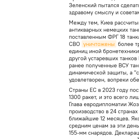
Зеленский пытался сделат
здравому смыслу и советам
Между тем, Киев рассчиты
антикварных немецких танк
поставленным ФРГ 18 танк
СВО
уничтожены
более тр
единиц иной бронетехники
другой устаревших танков 
ранее полученные ВСУ тан
динамической защиты, а "
удовлетворен, вопреки об
Страны ЕС в 2023 году пос
1300 ракет, и это всего л
Глава евродипломатии Жо
производство в 24 странах
ближайшие 12 месяцев. Яко
средним ценам за эти ден
155-мм снарядов. Декларац