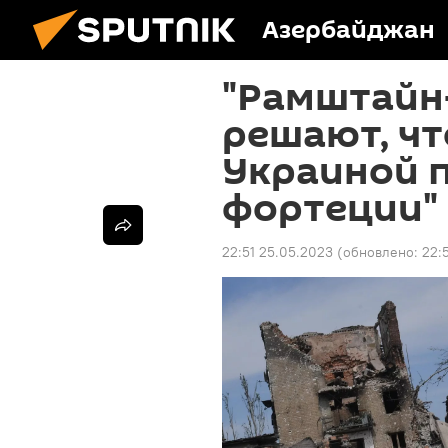
Азербайджан
"Рамштайн-
решают, чт
Украиной п
фортеции"
22:51 25.05.2023
(обновлено:
22: