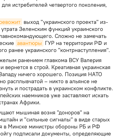
 для истребителей четвертого поколения,
ревожит
выход "украинского проекта" из-
я утрата Зеленским функций украинского
главнокомандующего. Сложно не замечать
ческие
авантюры
ГУР на территории РФ и
го ранее украинского "контрнаступления".
яжелым ранением главкома ВСУ Валерия
и вернется в строй. Креативная украинская
Западу ничего хорошего. Позиция НАТО
но расплывчатой – никто в альянсе не
нуть и пострадать в украинском конфликте.
пейских наемников уже заставляют искать
странах Африки.
ущают мышиная возня "доноров" на
мштайн и "сильные сигналы" в виде старых
ня в Минске министры обороны РБ и РФ
Шойгу подписали документы, определяющие