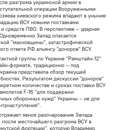
ле разгрома украинской армии в
аступательной операции Вооруженными
озяева киевского режима впадают в уныние
радацию ВСУ новыми поставками
и средств ПВО. В перспективе – ударная
 Одновременно Запад опасается
кой "махновщины", катастрофической
ого ответа РФ альянсу "доноров" ВСУ.
актной группы по Украине "Рамштайн-12"
лайн-формате, традиционно – под
Украина представила обзор текущей
ебностях. Результатом дискуссии "доноров"
нкретном количестве и сроках поставки ВСУ
самолетов F-16 "для поддержки
чных оборонных нужд" Украины – не для
нтрнаступления".
отражает явное разочарование Запада
 после жесточайшего разгрома ВСУ в
хмутской фортеции", которую Владимир