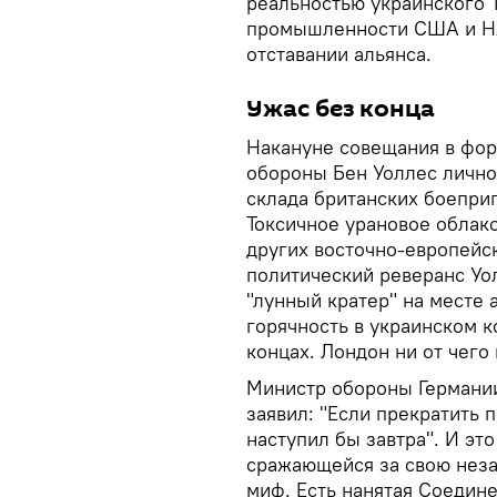
реальностью украинского 
промышленности США и НА
отставании альянса.
Ужас без конца
Накануне совещания в фор
обороны Бен Уоллес лично
склада британских боепри
Токсичное урановое облак
других восточно-европейс
политический реверанс Уол
"лунный кратер" на месте 
горячность в украинском к
концах. Лондон ни от чего 
Министр обороны Германии
заявил: "Если прекратить 
наступил бы завтра". И эт
сражающейся за свою неза
миф. Есть нанятая Соедин