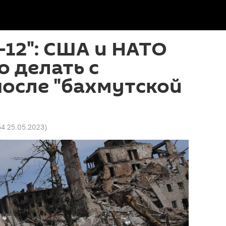
12": США и НАТО
о делать с
осле "бахмутской
54 25.05.2023
)