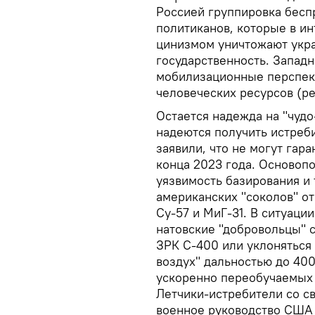
Россией группировка бесп
политиканов, которые в и
цинизмом уничтожают укра
государственность. Запад
мобилизационные перспек
человеческих ресурсов (ре
Остается надежда на "чуд
надеются получить истреб
заявили, что не могут гар
конца 2023 года. Основоп
уязвимость базирования и
американских "соколов" о
Су-57 и МиГ-31. В ситуаци
натовские "добровольцы" 
ЗРК С-400 или уклоняться 
воздух" дальностью до 400
ускоренно переобучаемых 
Летчики-истребители со с
военное руководство США 