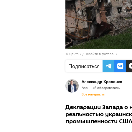
© Sputnik
/
Перейти в фотобанк
Подписаться
Александр Хроленко
Военный обозреватель
Все материалы
Декларации Запада о 
реальностью украинск
промышленности США 