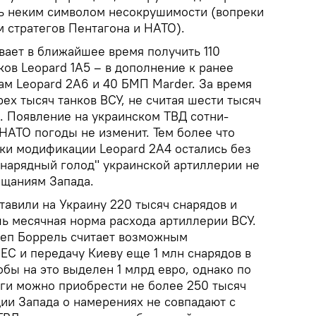
ь неким символом несокрушимости (вопреки
 стратегов Пентагона и НАТО).
вает в ближайшее время получить 110
ов Leopard 1A5 – в дополнение к ранее
ам Leopard 2A6 и 40 БМП Marder. За время
ех тысяч танков ВСУ, не считая шести тысяч
. Появление на украинском ТВД сотни-
НАТО погоды не изменит. Тем более что
ки модификации Leopard 2А4 остались без
снарядный голод" украинской артиллерии не
ещаниям Запада.
тавили на Украину 220 тысяч снарядов и
ишь месячная норма расхода артиллерии ВСУ.
зеп Боррель считает возможным
 ЕС и передачу Киеву еще 1 млн снарядов в
бы на это выделен 1 млрд евро, однако по
ьги можно приобрести не более 250 тысяч
ии Запада о намерениях не совпадают с