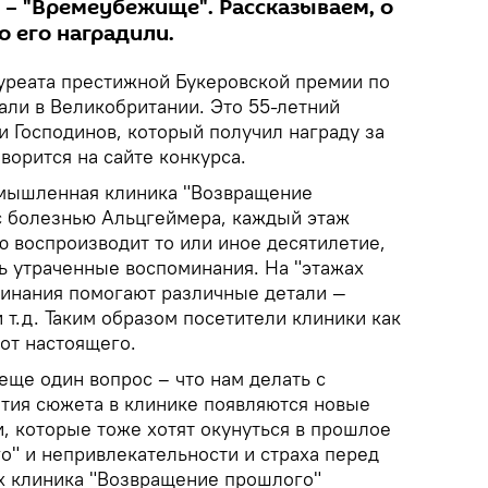
де – "Времеубежище". Рассказываем, о
о его наградили.
уреата престижной Букеровской премии по
али в Великобритании. Это 55-летний
и Господинов, который получил награду за
орится на сайте конкурса.
ымышленная клиника "Возвращение
с болезнью Альцгеймера, каждый этаж
ю воспроизводит то или иное десятилетие,
ь утраченные воспоминания. На "этажах
инания помогают различные детали —
 т.д. Таким образом посетители клиники как
от настоящего.
еще один вопрос – что нам делать с
тия сюжета в клинике появляются новые
, которые тоже хотят окунуться в прошлое
о" и непривлекательности и страха перед
х клиника "Возвращение прошлого"