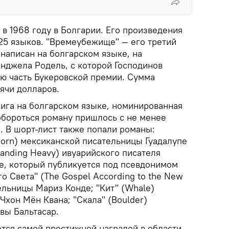
 в 1968 году в Болгарии. Его произведения
25 языков. "Времеубежище" — его третий
написан на болгарском языке, на
Анджела Родель, с которой Господинов
ю часть Букеровской премии. Сумма
ячи долларов.
нига на болгарском языке, номинированная
обороться роману пришлось с не менее
 В шорт-лист также попали романы:
Born) мексиканской писательницы Гуадалупе
tanding Heavy) ивуарийского писателя
е, который публикуется под псевдонимом
го Света" (The Gospel According to the New
ельницы Мариз Конде; "Кит" (Whale)
хон Мён Квана; "Скала" (Boulder)
вы Бальтасар.
ется самой престижной наградой в области