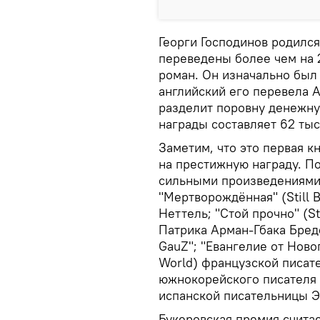
Георги Господинов родился
переведены более чем на 
роман. Он изначально был 
английский его перевела 
разделит поровну денежну
награды составляет 62 тыс
Заметим, что это первая к
на престижную награду. П
сильными произведениями.
"Мертворождённая" (Still 
Неттель; "Стой прочно" (S
Патрика Арман-Гбака Бред
GauZ"; "Евангелие от Ново
World) французской писат
южнокорейского писателя Ч
испанской писательницы Э
Букеровская премия счита