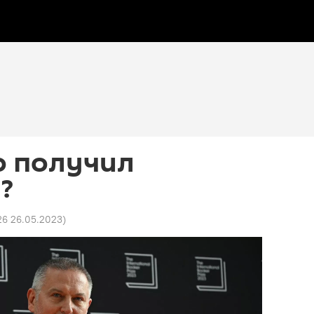
то получил
?
26 26.05.2023
)