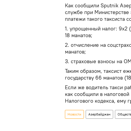
Как сообщили Sputnik Азе
службе при Министерстве
платежи такого таксиста со
1. упрощенный налог: 9х2 
18 манатов;
2. отчисление на соцстра
манатов;
3. страховые взносы на ОМ
Таким образом, таксист еж
государству 66 манатов (1
Если же водитель такси раб
как сообщили в налоговой 
Налогового кодекса, ему г
Новости
Азербайджан
Общест