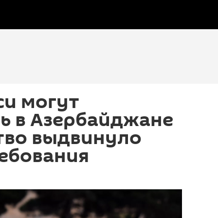
си могут
ь в Азербайджане
тво выдвинуло
ребования