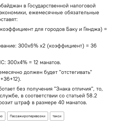
рбайджан в Государственной налоговой
 экономики, ежемесячные обязательные
ставят:
(коэффициент для городов Баку и Гянджа) =
хование: 300х6% х2 (коэффициент) = 36
С: 300х4% = 12 манатов.
емесячно должен будет "отстегивать"
8+36+12).
отает без получения "Знака отличия", то,
службе, в соответствии со статьей 58.2
розит штраф в размере 40 манатов.
во
Пассажироперевозки
такси