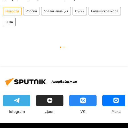
Новости
Россия
боевая авиация
Су-27
Балтийское море
США
Азербайджан
Telegram
Дзен
VK
Макс