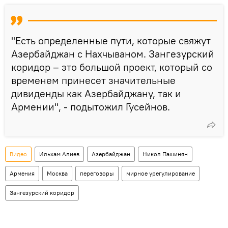
"Есть определенные пути, которые свяжут
Азербайджан с Нахчываном. Зангезурский
коридор – это большой проект, который со
временем принесет значительные
дивиденды как Азербайджану, так и
Армении", - подытожил Гусейнов.
Видео
Ильхам Алиев
Азербайджан
Никол Пашинян
Армения
Москва
переговоры
мирное урегулирование
Зангезурский коридор