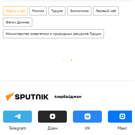
Нефть и газ
Россия
Турция
Экономика
Газовый хаб
Фатих Донмез
Министерство энергетики и природных ресурсов Турции
Азербайджан
Telegram
Дзен
VK
Макс