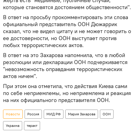
жертв есть "медийные, публичные случаи,
которые становятся достоянием общественности".
В ответ на просьбу прокомментировать эти слова
официальный представитель ООН Дюжаррик
сказал, что не видел цитату и не может говорить о
ее достоверности, но ООН выступает против
любых террористических актов.
В ответ на это Захарова напомнила, что в любой
резолюции или декларации ООН подчеркивается
"невозможность оправдания террористических
актов ничем".
При этом она отметила, что действия Киева сами
по себе неприемлемы, но неприемлема и реакция
на них официального представителя ООН.
Новости
Россия
МИД РФ
Мария Захарова
ООН
Украина
теракт